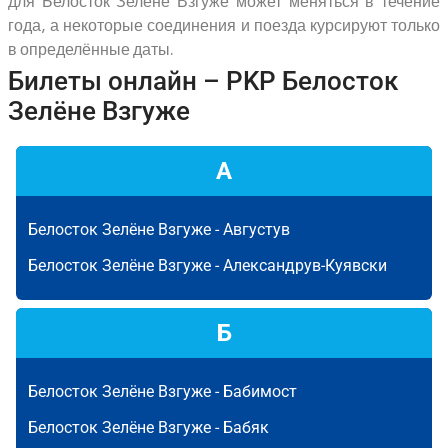
для Белосток Зелёне Взгуже может меняться в течение
года, а некоторые соединения и поезда курсируют только
в определённые даты.
Билеты онлайн – PKP Белосток
Зелёне Взгуже
А
Белосток Зелёне Взгуже -
Августув
Белосток Зелёне Взгуже -
Александрув-Куявски
Б
Белосток Зелёне Взгуже -
Бабимост
Белосток Зелёне Взгуже -
Бабяк