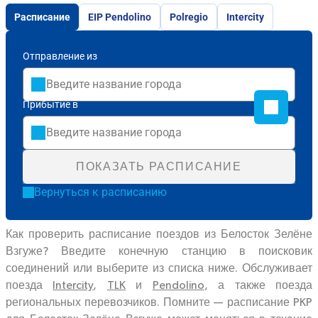
Расписание
EIP Pendolino
Polregio
Intercity
Отправление из
Прибытие в
ПОКАЗАТЬ РАСПИСАНИЕ
Вернуться к расписанию
Как проверить расписание поездов из Белосток Зелёне
Взгуже? Введите конечную станцию в поисковик
соединений или выберите из списка ниже. Обслуживает
поезда
Intercity
,
TLK
и
Pendolino
, а также поезда
региональных перевозчиков. Помните — расписание PKP