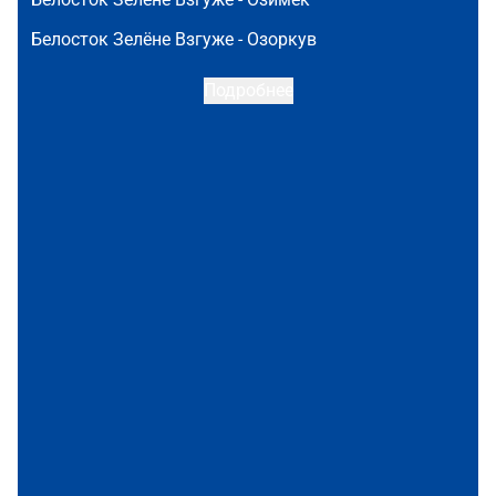
Белосток Зелёне Взгуже -
Озоркув
Подробнее