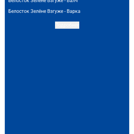
Белосток Зелёне Взгуже -
Валч
Белосток Зелёне Взгуже -
Варка
Подробнее