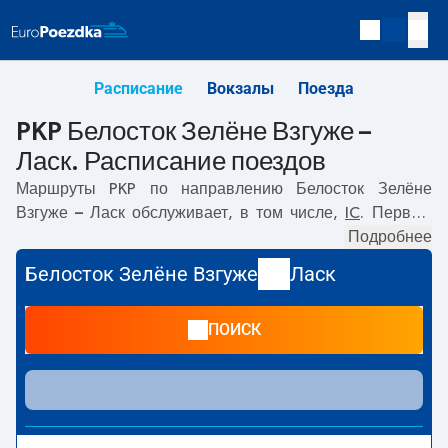
Расписание
Вокзалы
Поезда
PKP Белосток Зелёне Взгуже –
Ласк. Расписание поездов
Маршруты PKP по направлению
Белосток Зелёне
Взгуже – Ласк
обслуживает, в том числе,
IC
. Первый
прямой поезд отправляется в
06:19
с вокзала PKP
Подробнее
Белосток Зелёне Взгуже. Последний поезд до Ласк
Белосток Зелёне Взгуже
Ласк
отправляется в 19:37. Самое быстрое путешествие
предлагает прямой поезд
MICKIEWICZ
. Поездка на нём
ПОИСК
занимает
03:36
. По маршруту
Белосток Зелёне Взгуже
–
Ласк
также курсируют другие поезда:
- предлагают
более низкую цену билета и, как правило, более долгое
время в пути. Поезд заканчивает маршрут на станции
Ласк.