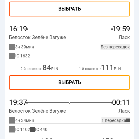
ВЫБРАТЬ
16:19
19:59
Белосток Зелёне Взгуже
Ласк
3ч 39мин
Без пересадок
IC
1632
84
111
2-й класс от:
PLN
1-й класс от:
PLN
ВЫБРАТЬ
19:37
00:11
Белосток Зелёне Взгуже
Ласк
4ч 34мин
1 пересадка
IC
1102
IC
440