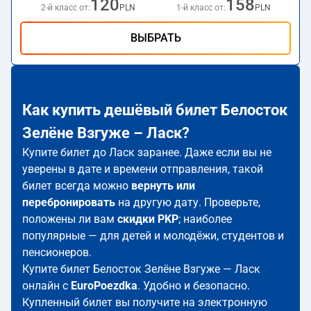
120
158
2-й класс от:
PLN
1-й класс от:
PLN
ВЫБРАТЬ
Как купить дешёвый билет Белосток
Зелёне Взгуже – Ласк?
Купите билет до Ласк заранее. Даже если вы не
уверены в дате и времени отправления, такой
билет всегда можно
вернуть или
перебронировать
на другую дату. Проверьте,
положены ли вам
скидки PKP
; наиболее
популярные — для детей и молодёжи, студентов и
пенсионеров.
Купите билет Белосток Зелёне Взгуже — Ласк
онлайн с
EuroPoezdka
. Удобно и безопасно.
Купленный билет вы получите на электронную