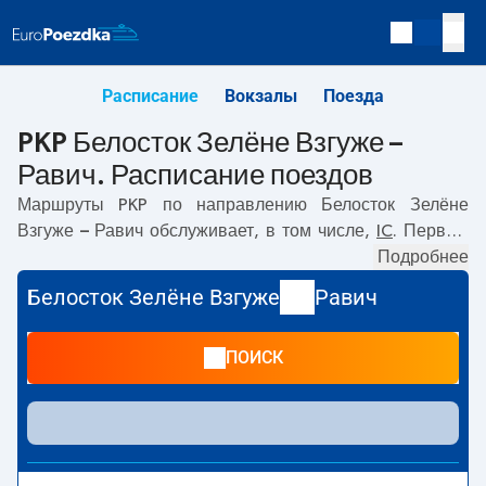
Расписание
Вокзалы
Поезда
PKP Белосток Зелёне Взгуже –
Равич. Расписание поездов
Маршруты PKP по направлению
Белосток Зелёне
Взгуже – Равич
обслуживает, в том числе,
IC
. Первый
прямой поезд отправляется в
04:51
с вокзала PKP
Подробнее
Белосток Зелёне Взгуже. Последний поезд до Равич
Белосток Зелёне Взгуже
Равич
отправляется в 15:33. Самое быстрое путешествие
предлагает прямой поезд
LUBUSZANIN
. Поездка на нём
ПОИСК
занимает
05:44
. По маршруту
Белосток Зелёне Взгуже
–
Равич
также курсируют другие поезда:
- предлагают
более низкую цену билета и, как правило, более долгое
время в пути. Поезд заканчивает маршрут на станции
Равич.