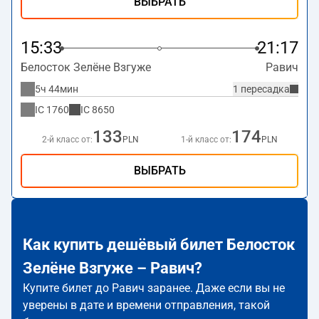
ВЫБРАТЬ
15:33
21:17
Белосток Зелёне Взгуже
Равич
5ч 44мин
1 пересадка
IC
1760
IC
8650
133
174
2-й класс от:
PLN
1-й класс от:
PLN
ВЫБРАТЬ
Как купить дешёвый билет Белосток
Зелёне Взгуже – Равич?
Купите билет до Равич заранее. Даже если вы не
уверены в дате и времени отправления, такой