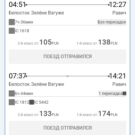
04:51
12:27
Белосток Зелёне Взгуже
Равич
7ч 36мин
Без пересадок
IC
1618
105
138
2-й класс от:
PLN
1-й класс от:
PLN
ПОЕЗД ОТПРАВИЛСЯ
07:37
14:21
Белосток Зелёне Взгуже
Равич
6ч 44мин
1 пересадка
IC
1812
IC
5442
133
174
2-й класс от:
PLN
1-й класс от:
PLN
ПОЕЗД ОТПРАВИЛСЯ