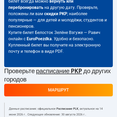
билет всегда можно
вернуть или
перебронировать
на другую дату. Проверьте,
положены ли вам
скидки PKP
; наиболее
популярные — для детей и молодёжи, студентов и
пенсионеров.
Купите билет Белосток Зелёне Взгуже — Равич
онлайн с
EuroPoezdka
. Удобно и безопасно.
Купленный билет вы получите на электронную
почту и телефон в виде PDF.
Проверьте
расписание PKP
до других
городов
МАРШРУТ
Данные расписания: официальное
Расписание PLK
, актуальное на
14
июня 2026 г.
. Следующее обновление:
30 августа 2026 г.
.