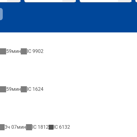
59мин
IC
9902
59мин
IC
1624
3ч 07мин
IC
1812
IC
6132