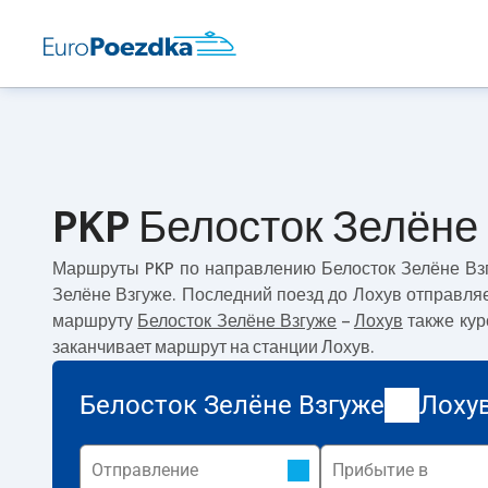
PKP Белосток Зелёне 
Маршруты PKP по направлению
Белосток Зелёне Вз
Зелёне Взгуже. Последний поезд до Лохув отправля
маршруту
Белосток Зелёне Взгуже
–
Лохув
также кур
заканчивает маршрут на станции Лохув.
Белосток Зелёне Взгуже
Лоху