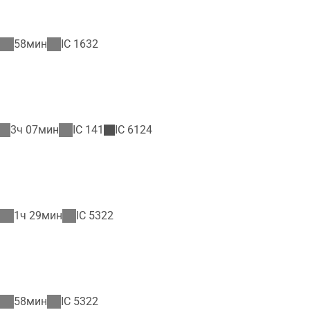
58мин
IC
1632
3ч 07мин
IC
141
IC
6124
1ч 29мин
IC
5322
58мин
IC
5322