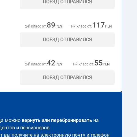
ПОЕЗД ОТПРАВИЛСЯ
89
117
2-й класс от:
PLN
1-й класс от:
PLN
ПОЕЗД ОТПРАВИЛСЯ
42
55
2-й класс от:
PLN
1-й класс от:
PLN
ПОЕЗД ОТПРАВИЛСЯ
гда можно
вернуть или перебронировать
на
дентов и пенсионеров.
ет вы получите на электронную почту и телефон