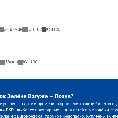
2ч 07мин
IC
1102
IC
4120
58мин
IC
1100
ок Зелёне Взгуже – Лохув?
не уверены в дате и времени отправления, такой билет все
ки PKP
; наиболее популярные — для детей и молодёжи, сту
онлайн с
EuroPoezdka
. Удобно и безопасно. Купленный бил