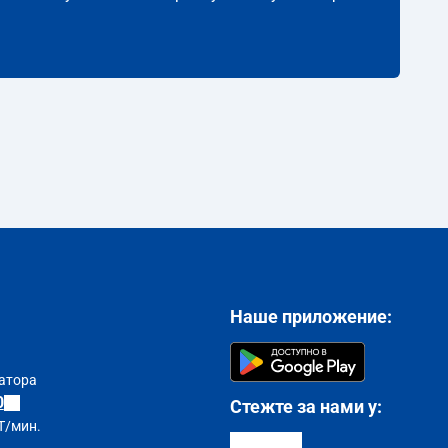
Наше приложение:
атора
0
Стежте за нами у:
T/мин.