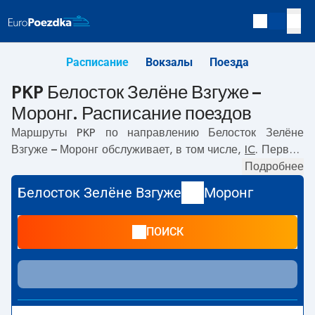
Расписание
Вокзалы
Поезда
PKP Белосток Зелёне Взгуже –
Моронг. Расписание поездов
Маршруты PKP по направлению
Белосток Зелёне
Взгуже – Моронг
обслуживает, в том числе,
IC
. Первый
прямой поезд отправляется в
06:30
с вокзала PKP
Подробнее
Белосток Зелёне Взгуже. Последний поезд до Моронг
Белосток Зелёне Взгуже
Моронг
отправляется в 16:28. Самое быстрое путешествие
предлагает прямой поезд
BIEBRZA
. Поездка на нём
ПОИСК
занимает
03:39
. По маршруту
Белосток Зелёне Взгуже
–
Моронг
также курсируют другие поезда:
- предлагают
более низкую цену билета и, как правило, более долгое
время в пути. Поезд заканчивает маршрут на станции
Моронг.