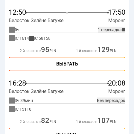
12:50
17:50
Белосток Зелёне Взгуже
Моронг
5ч
1 пересадка
IC
1614
IC
58158
95
129
2-й класс от:
PLN
1-й класс от:
PLN
ВЫБРАТЬ
16:28
20:08
Белосток Зелёне Взгуже
Моронг
3ч 39мин
Без пересадок
IC
15110
82
107
2-й класс от:
PLN
1-й класс от:
PLN