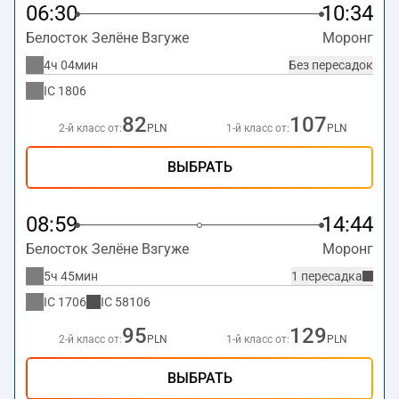
06:30
10:34
Белосток Зелёне Взгуже
Моронг
4ч 04мин
Без пересадок
IC
1806
82
107
2-й класс от:
PLN
1-й класс от:
PLN
ВЫБРАТЬ
08:59
14:44
Белосток Зелёне Взгуже
Моронг
5ч 45мин
1 пересадка
IC
1706
IC
58106
95
129
2-й класс от:
PLN
1-й класс от:
PLN
ВЫБРАТЬ