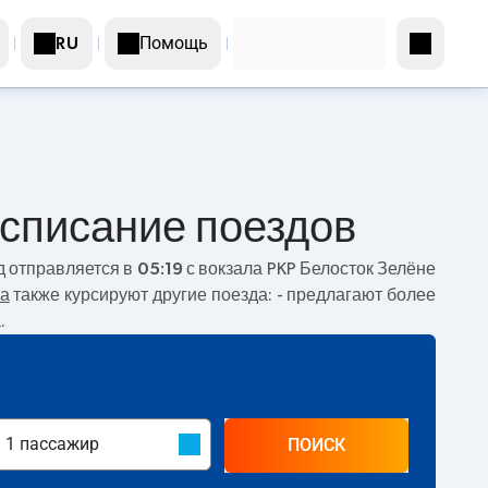
Помощь
RU
асписание поездов
д отправляется в
05:19
с вокзала PKP Белосток Зелёне
а
также курсируют другие поезда:
- предлагают более
.
ПОИСК