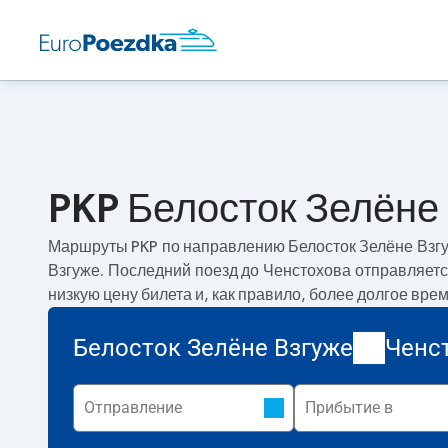
PKP Белосток Зелёне 
Маршруты PKP по направлению
Белосток Зелёне Взг
Взгуже. Последний поезд до Ченстохова отправляетс
низкую цену билета и, как правило, более долгое вре
Белосток Зелёне Взгуже
Ченс