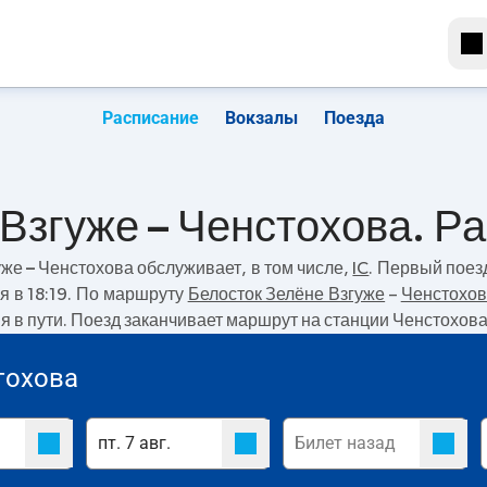
Расписание
Вокзалы
Поезда
Взгуже – Ченстохова. Р
уже – Ченстохова
обслуживает, в том числе,
IC
. Первый поез
я в 18:19. По маршруту
Белосток Зелёне Взгуже
–
Ченстохов
мя в пути. Поезд заканчивает маршрут на станции Ченстохова
тохова