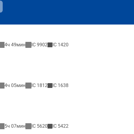
4ч 49мин
IC
9902
IC
1420
4ч 05мин
IC
1812
IC
1638
5ч 07мин
IC
5620
IC
5422