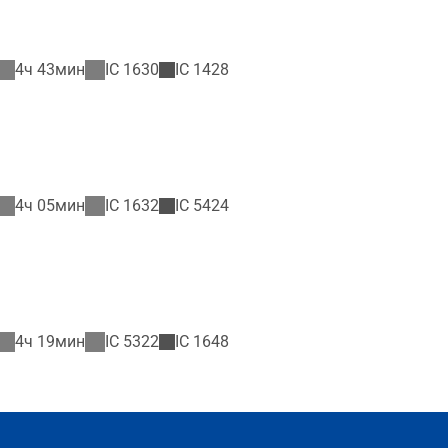
4ч 43мин
IC
1630
IC
1428
4ч 05мин
IC
1632
IC
5424
4ч 19мин
IC
5322
IC
1648