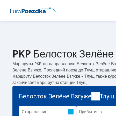
PKP Белосток Зелёне 
Маршруты PKP по направлению
Белосток Зелёне Вз
Зелёне Взгуже. Последний поезд до Тлущ отправляе
маршруту
Белосток Зелёне Взгуже
–
Тлущ
также кур
заканчивает маршрут на станции Тлущ.
Белосток Зелёне Взгуже
Тлущ