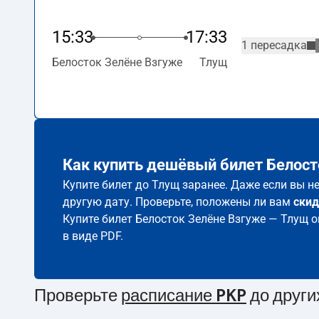
15:33
17:33
1 пересадка
Белосток Зелёне Взгуже
Тлущ
Как купить дешёвый билет Белост
Купите билет до Тлущ заранее. Даже если вы н
другую дату. Проверьте, положены ли вам
скид
Купите билет Белосток Зелёне Взгуже — Тлущ 
в виде PDF.
Проверьте
расписание PKP
до други