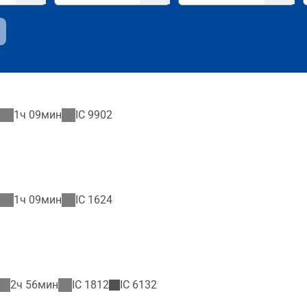
1ч 09мин
IC
9902
1ч 09мин
IC
1624
2ч 56мин
IC
1812
IC
6132