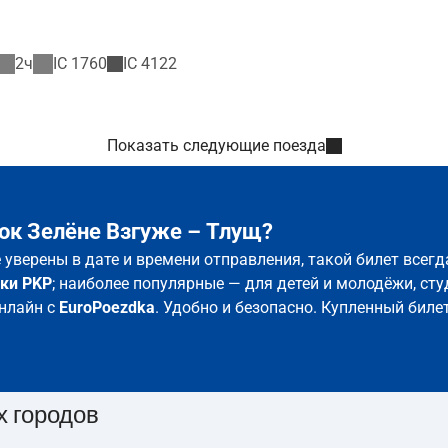
2ч
IC
1760
IC
4122
Показать следующие поезда
ок Зелёне Взгуже – Тлущ?
е уверены в дате и времени отправления, такой билет все
ки PKP
; наиболее популярные — для детей и молодёжи, сту
онлайн с
EuroPoezdka
. Удобно и безопасно. Купленный биле
х городов