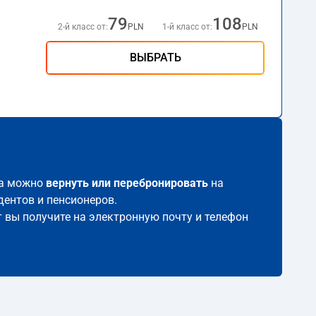
79
108
2-й класс от:
PLN
1-й класс от:
PLN
ВЫБРАТЬ
гда можно
вернуть или перебронировать
на
дентов и пенсионеров.
т вы получите на электронную почту и телефон