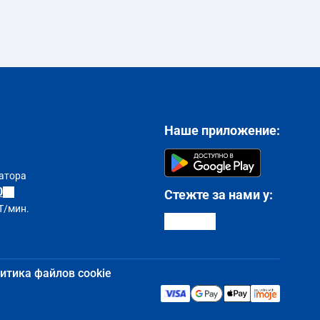
Наше приложение:
атора
0
Стежте за нами у:
T/мин.
итика файлов cookie