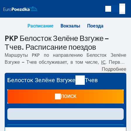
Расписание
Вокзалы
Поезда
PKP Белосток Зелёне Взгуже –
Тчев. Расписание поездов
Маршруты PKP по направлению
Белосток Зелёне
Взгуже – Тчев
обслуживает, в том числе,
IC
. Первый
поезд отправляется в
05:19
с вокзала PKP Белосток
Подробнее
Зелёне Взгуже. Последний поезд до Тчев отправляется
Белосток Зелёне Взгуже
Тчев
в 19:37. По маршруту
Белосток Зелёне Взгуже
–
Тчев
также курсируют другие поезда:
EIP Pendolino, EIC, TLK
-
ПОИСК
предлагают более низкую цену билета и, как правило,
более долгое время в пути. Поезд заканчивает маршрут
на станции Тчев.