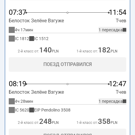
07:37
11:54
Белосток Зелёне Взгуже
Тчев
4ч 17мин
1 пересадка
IC
1812
IC
1512
140
182
2-й класс от:
PLN
1-й класс от:
PLN
ПОЕЗД ОТПРАВИЛСЯ
08:19
12:47
Белосток Зелёне Взгуже
Тчев
4ч 28мин
1 пересадка
IC
5620
EIP Pendolino
3508
248
358
2-й класс от:
PLN
1-й класс от:
PLN