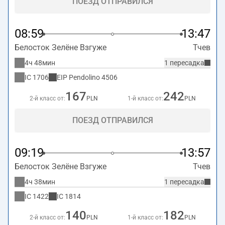
ПОЕЗД ОТПРАВИЛСЯ
08:59
13:47
Белосток Зелёне Взгуже
Тчев
4ч 48мин
1 пересадка
IC
1706
EIP Pendolino
4506
167
242
2-й класс от:
PLN
1-й класс от:
PLN
ПОЕЗД ОТПРАВИЛСЯ
09:19
13:57
Белосток Зелёне Взгуже
Тчев
4ч 38мин
1 пересадка
IC
1422
IC
1814
140
182
2-й класс от:
PLN
1-й класс от:
PLN