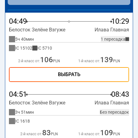
04:49
10:29
Белосток Зелёне Взгуже
Илава Главная
5ч 40мин
1 пересадка
IC
15102
IC
5710
106
139
2-й класс от:
PLN
1-й класс от:
PLN
ВЫБРАТЬ
04:51
08:43
Белосток Зелёне Взгуже
Илава Главная
3ч 51мин
Без пересадок
IC
1618
83
109
2-й класс от:
PLN
1-й класс от:
PLN