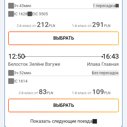
3ч 43мин
1 пересадка
IC
1628
EIC
3505
212
291
2-й класс от:
PLN
1-й класс от:
PLN
ВЫБРАТЬ
12:50
16:43
Белосток Зелёне Взгуже
Илава Главная
3ч 52мин
Без пересадок
IC
1614
83
109
2-й класс от:
PLN
1-й класс от:
PLN
ВЫБРАТЬ
Показать следующие поезда