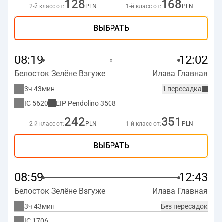
128
168
2-й класс от:
PLN
1-й класс от:
PLN
ВЫБРАТЬ
08:19
12:02
Белосток Зелёне Взгуже
Илава Главная
3ч 43мин
1 пересадка
IC
5620
EIP Pendolino
3508
242
351
2-й класс от:
PLN
1-й класс от:
PLN
ВЫБРАТЬ
08:59
12:43
Белосток Зелёне Взгуже
Илава Главная
3ч 43мин
Без пересадок
IC
1706