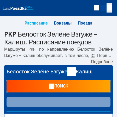
Расписание
Вокзалы
Поезда
PKP Белосток Зелёне Взгуже –
Калиш. Расписание поездов
Маршруты PKP по направлению
Белосток Зелёне
Взгуже – Калиш
обслуживает, в том числе,
IC
. Первый
прямой поезд отправляется в
06:19
с вокзала PKP
Подробнее
Белосток Зелёне Взгуже. Последний поезд до Калиш
Белосток Зелёне Взгуже
Калиш
отправляется в 20:19. Самое быстрое путешествие
предлагает прямой поезд
MICKIEWICZ
. Поездка на нём
ПОИСК
занимает
04:30
. По маршруту
Белосток Зелёне Взгуже
–
Калиш
также курсируют другие поезда:
- предлагают
более низкую цену билета и, как правило, более долгое
время в пути. Поезд заканчивает маршрут на станции
Калиш.