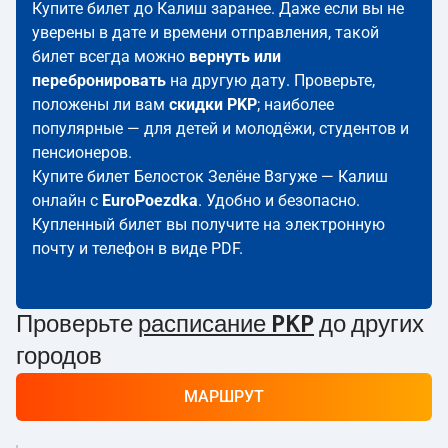
Купите билет до Калиш заранее. Даже если вы не
уверены в дате и времени отправления, такой
билет всегда можно
вернуть или
перебронировать
на другую дату. Проверьте,
положены ли вам
скидки PKP
; наиболее
популярные — для детей и молодёжи, студентов и
пенсионеров.
Купите билет Белосток Зелёне Взгуже — Калиш
онлайн с
EuroPoezdka
. Удобно и безопасно.
Купленный билет вы получите на электронную
почту и телефон в виде PDF.
Проверьте
расписание PKP
до других
городов
МАРШРУТ