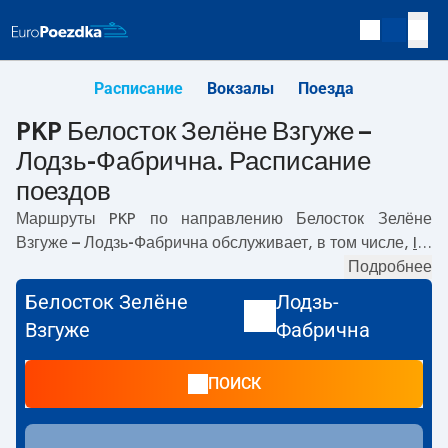
Расписание
Вокзалы
Поезда
PKP Белосток Зелёне Взгуже –
Лодзь-Фабрична. Расписание
поездов
Маршруты PKP по направлению
Белосток Зелёне
Взгуже – Лодзь-Фабрична
обслуживает, в том числе,
IC
.
Первый поезд отправляется в
07:37
с вокзала PKP
Подробнее
Белосток Зелёне Взгуже. Последний поезд до Лодзь-
Белосток Зелёне
Лодзь-
Фабрична отправляется в 20:19. По маршруту
Белосток
Взгуже
Фабрична
Зелёне Взгуже
–
Лодзь-Фабрична
также курсируют
другие поезда:
- предлагают более низкую цену билета
ПОИСК
и, как правило, более долгое время в пути. Поезд
заканчивает маршрут на станции Лодзь-Фабрична.