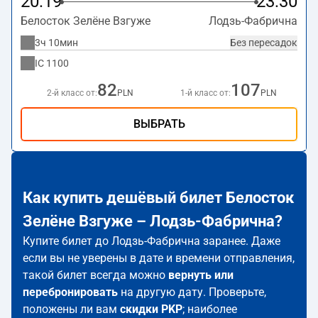
20:19
23:30
Белосток Зелёне Взгуже
Лодзь-Фабрична
3ч 10мин
Без пересадок
IC
1100
82
107
2-й класс от:
PLN
1-й класс от:
PLN
ВЫБРАТЬ
Как купить дешёвый билет Белосток
Зелёне Взгуже – Лодзь-Фабрична?
Купите билет до Лодзь-Фабрична заранее. Даже
если вы не уверены в дате и времени отправления,
такой билет всегда можно
вернуть или
перебронировать
на другую дату. Проверьте,
положены ли вам
скидки PKP
; наиболее