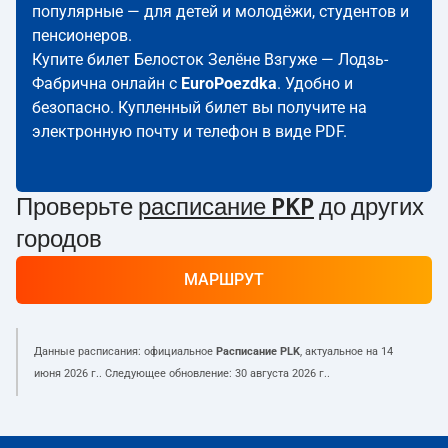
популярные — для детей и молодёжи, студентов и
пенсионеров.
Купите билет Белосток Зелёне Взгуже — Лодзь-
Фабрична онлайн с
EuroPoezdka
. Удобно и
безопасно. Купленный билет вы получите на
электронную почту и телефон в виде PDF.
Проверьте
расписание PKP
до других
городов
МАРШРУТ
Данные расписания: официальное
Расписание PLK
, актуальное на
14
июня 2026 г.
. Следующее обновление:
30 августа 2026 г.
.