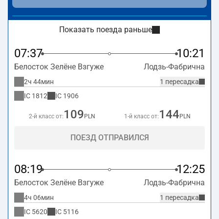
Показать поезда раньше
07:37
10:21
Белосток Зелёне Взгуже
Лодзь-Фабрична
2ч 44мин
1 пересадка
IC
1812
IC
1906
109
144
2-й класс от:
PLN
1-й класс от:
PLN
ПОЕЗД ОТПРАВИЛСЯ
08:19
12:25
Белосток Зелёне Взгуже
Лодзь-Фабрична
4ч 06мин
1 пересадка
IC
5620
IC
5116