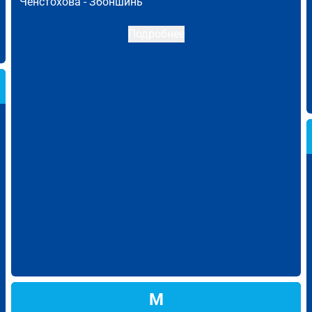
Ченстохова -
Збоншинь
Подробнее
М