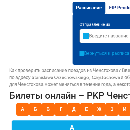
Расписание
EIP Pendo
Отправление из
Вернуться к распис
Как проверить расписание поездов из Ченстохова? Вве
по адресу Stanisława Orzechowskiego, Częstochowa и о
для Ченстохова может меняться в течение года, а неко
Билеты онлайн – PKP Ченс
А
Б
В
Г
Д
Е
Ж
З
И
А