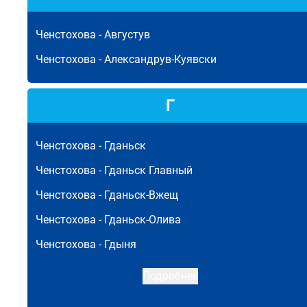
Ченстохова -
Августув
Ченстохова -
Александрув-Куявски
Г
Ченстохова -
Гданьск
Ченстохова -
Гданьск Главный
Ченстохова -
Гданьск-Вжещ
Ченстохова -
Гданьск-Олива
Ченстохова -
Гдыня
Подробнее