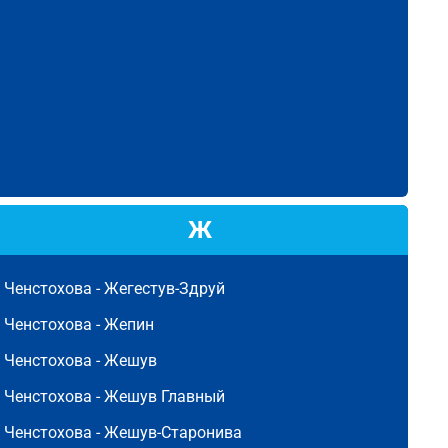
Ж
Ченстохова -
Жегестув-Здруй
Ченстохова -
Жепин
Ченстохова -
Жешув
Ченстохова -
Жешув Главный
Ченстохова -
Жешув-Старонива