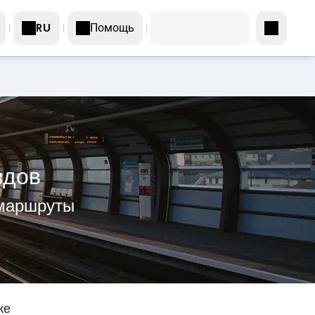
Помощь
RU
здов
 маршруты
же