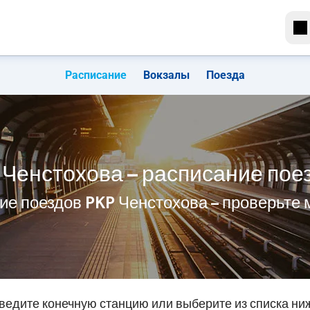
Расписание
Вокзалы
Поезда
 Ченстохова – расписание пое
ие поездов PKP Ченстохова – проверьте
ведите конечную станцию или выберите из списка ни