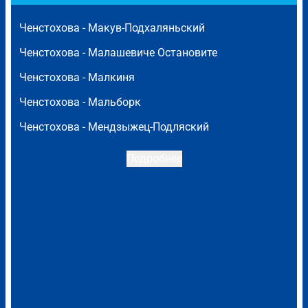
Ченстохова -
Макув-Подхаляньский
Ченстохова -
Малашевиче Остановите
Ченстохова -
Малкиня
Ченстохова -
Мальборк
Ченстохова -
Мендзыжец-Подляский
Подробнее