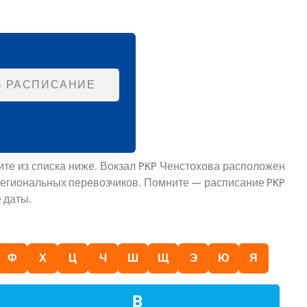
Ь РАСПИСАНИЕ
ите из списка ниже. Вокзал PKP Ченстохова расположен
 региональных перевозчиков. Помните — расписание PKP
 даты.
Ф
Х
Ц
Ч
Ш
Щ
Э
Ю
Я
В