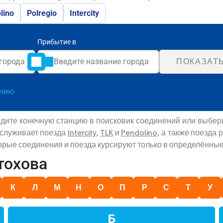
lino
Polregio
Intercity
Прибытие в
ПОКАЗАТ
анию
дите конечную станцию в поисковик соединений или выбер
бслуживает поезда
Intercity
,
TLK
и
Pendolino
, а также поезда
торые соединения и поезда курсируют только в определённые
тохова
К
Л
М
Н
О
П
Р
С
Т
У
Б