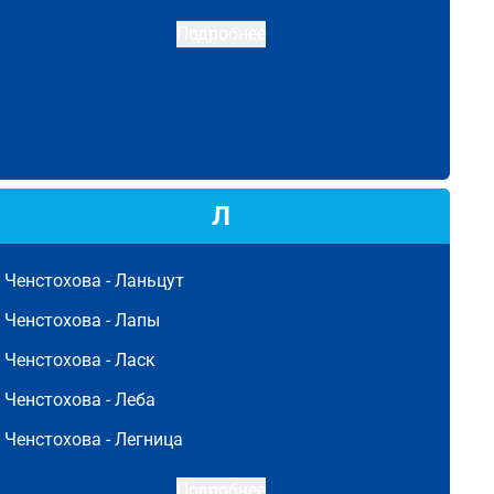
Подробнее
Л
Ченстохова -
Ланьцут
Ченстохова -
Лапы
Ченстохова -
Ласк
Ченстохова -
Леба
Ченстохова -
Легница
Подробнее