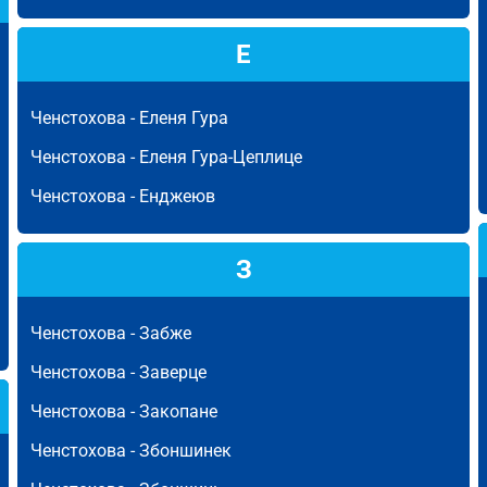
Е
Ченстохова -
Еленя Гура
Ченстохова -
Еленя Гура-Цеплице
Ченстохова -
Енджеюв
З
Ченстохова -
Забже
Ченстохова -
Заверце
Ченстохова -
Закопане
Ченстохова -
Збоншинек