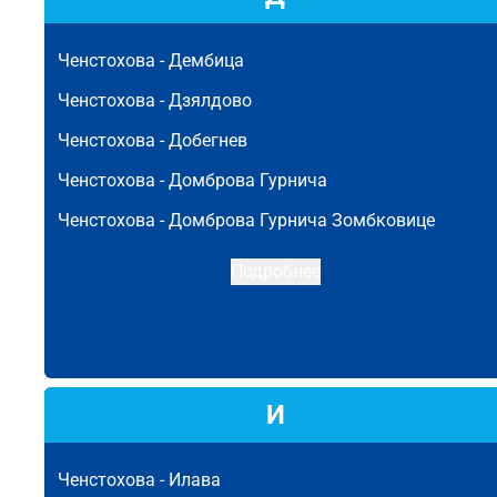
Ченстохова -
Дембица
Ченстохова -
Дзялдово
Ченстохова -
Добегнев
Ченстохова -
Домброва Гурнича
Ченстохова -
Домброва Гурнича Зомбковице
Подробнее
И
Ченстохова -
Илава