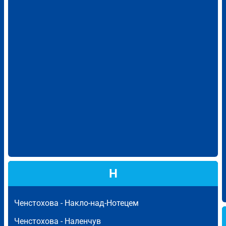
Н
Ченстохова -
Накло-над-Нотецем
Ченстохова -
Наленчув