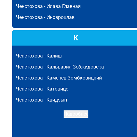
Ченстохова -
Илава Главная
Ченстохова -
Иновроцлав
К
Ченстохова -
Калиш
Ченстохова -
Кальвария-Зебжидовска
Ченстохова -
Каменец-Зомбковицкий
Ченстохова -
Катовице
Ченстохова -
Квидзын
Подробнее