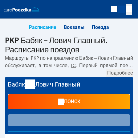
Расписание
Вокзалы
Поезда
PKP Бабяк – Лович Главный.
Расписание поездов
Маршруты PKP по направлению
Бабяк – Лович Главный
обслуживает, в том числе,
IC
. Первый прямой поезд
отправляется в
10:50
с вокзала PKP Бабяк. Последний
Подробнее
поезд до Лович Главный отправляется в 10:50. Самое
Бабяк
Лович Главный
быстрое путешествие предлагает прямой поезд
ZIELONOGÓRZANIN
. Поездка на нём занимает
00:52
. В
ПОИСК
настоящее время по маршруту
Бабяк
–
Лович Главный
не курсируют другие поезда перевозчика PKP Intercity.
Поезд заканчивает маршрут на станции Лович Главный.