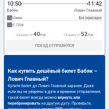
10:50
11:42
Бабяк
Лович Главный
52мин
Без пересадок
IC
7204
40
52
2-й класс от:
PLN
1-й класс от:
PLN
ПОЕЗД ОТПРАВИЛСЯ
Как купить дешёвый билет Бабяк –
Лович Главный?
Купите билет до Лович Главный заранее. Даже
если вы не уверены в дате и времени отправления,
такой билет всегда можно
вернуть или
перебронировать
на другую дату. Проверьте,