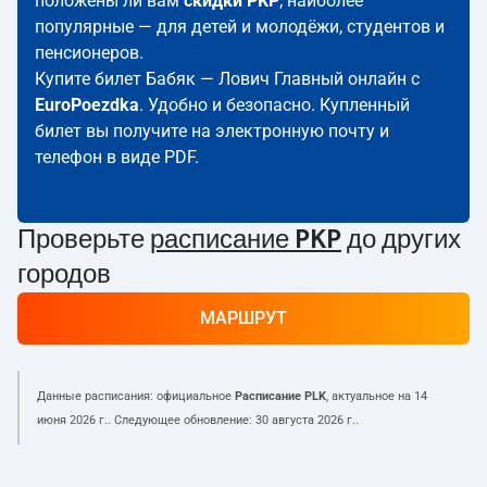
положены ли вам
скидки PKP
; наиболее
популярные — для детей и молодёжи, студентов и
пенсионеров.
Купите билет Бабяк — Лович Главный онлайн с
EuroPoezdka
. Удобно и безопасно. Купленный
билет вы получите на электронную почту и
телефон в виде PDF.
Проверьте
расписание PKP
до других
городов
МАРШРУТ
Данные расписания: официальное
Расписание PLK
, актуальное на
14
июня 2026 г.
. Следующее обновление:
30 августа 2026 г.
.