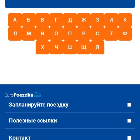
А
Б
В
Г
Д
Ж
З
И
К
Л
М
Н
О
П
Р
С
Т
Ф
Х
Ч
Ш
Щ
Я
Запланируйте поездку
Полезные ссылки
Контакт