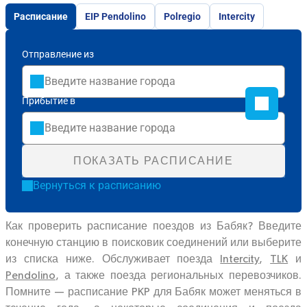
Расписание
EIP Pendolino
Polregio
Intercity
Отправление из
Прибытие в
ПОКАЗАТЬ РАСПИСАНИЕ
Вернуться к расписанию
Как проверить расписание поездов из Бабяк? Введите
конечную станцию в поисковик соединений или выберите
из списка ниже. Обслуживает поезда
Intercity
,
TLK
и
Pendolino
, а также поезда региональных перевозчиков.
Помните — расписание PKP для Бабяк может меняться в