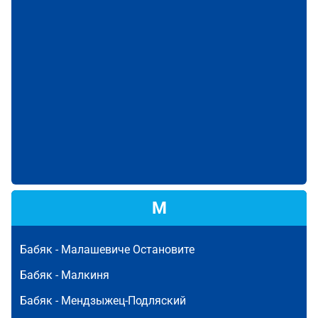
М
Бабяк -
Малашевиче Остановите
Бабяк -
Малкиня
Бабяк -
Мендзыжец-Подляский