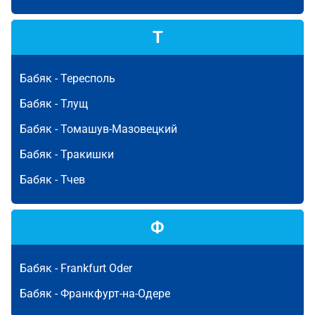
Т
Бабяк -
Тересполь
Бабяк -
Тлущ
Бабяк -
Томашув-Мазовецкий
Бабяк -
Тракишки
Бабяк -
Тчев
Ф
Бабяк -
Frankfurt Oder
Бабяк -
Франкфурт-на-Одере