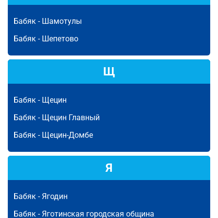
Бабяк -
Шамотулы
Бабяк -
Шепетово
Щ
Бабяк -
Щецин
Бабяк -
Щецин Главный
Бабяк -
Щецин-Домбе
Я
Бабяк -
Ягодин
Бабяк -
Яготинская городская община