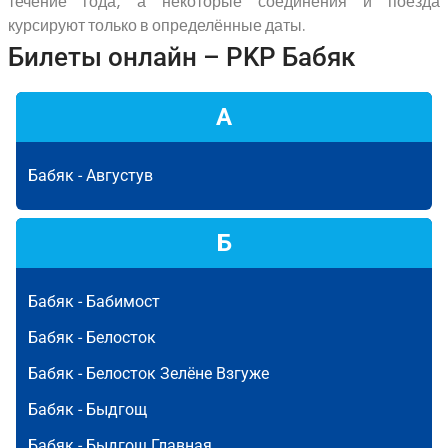
течение года, а некоторые соединения и поезда
курсируют только в определённые даты.
Билеты онлайн – PKP Бабяк
А
Бабяк -
Августув
Б
Бабяк -
Бабимост
Бабяк -
Белосток
Бабяк -
Белосток Зелёне Взгуже
Бабяк -
Быдгощ
Бабяк -
Быдгощ Главная