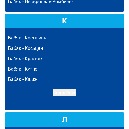
Бабяк -
Иновроцлав-Ромбинек
К
Бабяк -
Костшинь
Бабяк -
Косьцян
Бабяк -
Красник
Бабяк -
Кутно
Бабяк -
Кшиж
Подробнее
Л