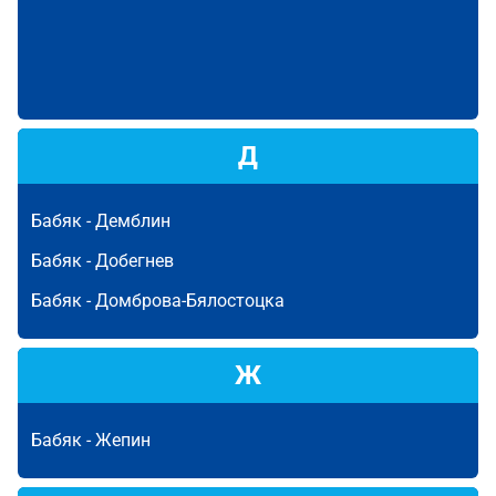
Д
Бабяк -
Демблин
Бабяк -
Добегнев
Бабяк -
Домброва-Бялостоцка
Ж
Бабяк -
Жепин