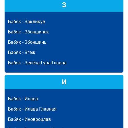
З
Бабяк -
Закликув
Бабяк -
Збоншинек
Бабяк -
Збоншинь
Бабяк -
Згеж
Бабяк -
Зелёна-Гура-Главна
И
Бабяк -
Илава
Бабяк -
Илава Главная
Бабяк -
Иновроцлав