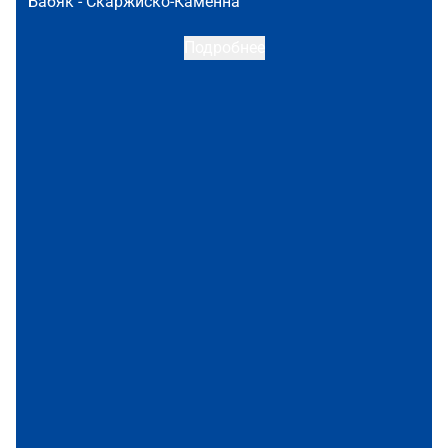
Бабяк -
Скаржиско-Каменна
Подробнее