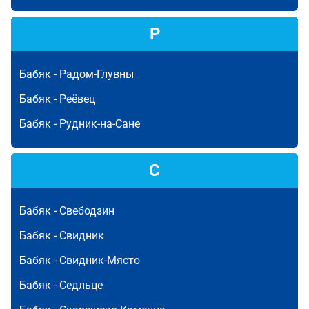
Р
Бабяк -
Радом-Глувны
Бабяк -
Реёвец
Бабяк -
Рудник-на-Сане
С
Бабяк -
Свебодзин
Бабяк -
Свидник
Бабяк -
Свидник-Място
Бабяк -
Седльце