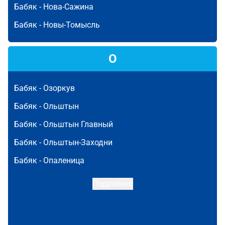
Бабяк -
Нова-Сажина
Бабяк -
Новы-Томысль
О
Бабяк -
Озоркув
Бабяк -
Ольштын
Бабяк -
Ольштын Главный
Бабяк -
Ольштын-Заходни
Бабяк -
Опаленица
Подробнее