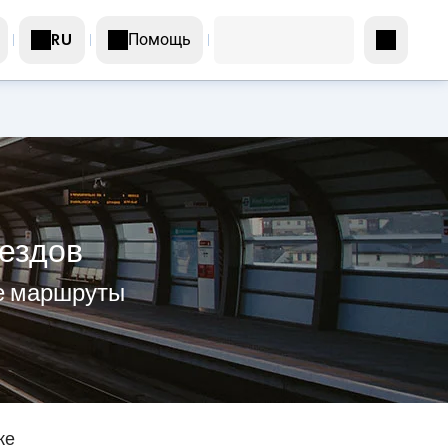
Помощь
RU
оездов
те маршруты
же