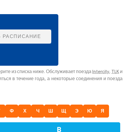
Ь РАСПИСАНИЕ
рите из списка ниже. Обслуживает поезда
Intercity
,
TLK
и
ться в течение года, а некоторые соединения и поезда
У
Ф
Х
Ч
Ш
Щ
Э
Ю
Я
В