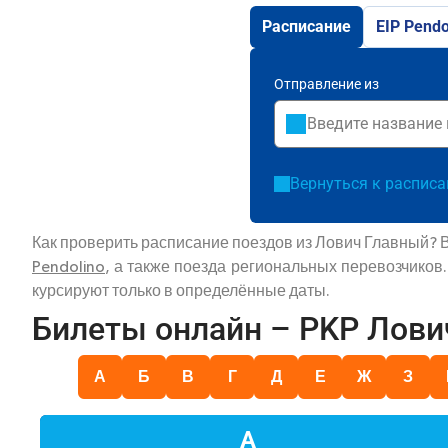
Расписание
EIP Pendo
Отправление из
Вернуться к распис
Как проверить расписание поездов из Лович Главный? 
Pendolino
, а также поезда региональных перевозчиков
курсируют только в определённые даты.
Билеты онлайн – PKP Лови
А
Б
В
Г
Д
Е
Ж
З
А