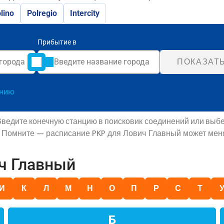
lino
Polregio
Intercity
Прибытие в
ПОКАЗАТ
анию
Введите конечную станцию в поисковик соединений или выбе
. Помните — расписание PKP для Лович Главный может меня
ч Главный
И
К
Л
М
Н
О
П
Р
С
Т
Б