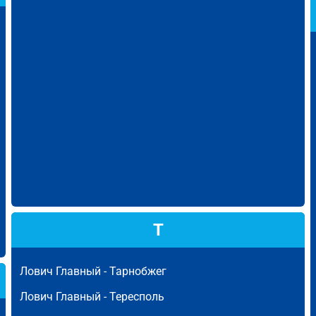
Т
Лович Главный -
Тарнобжег
Лович Главный -
Тересполь