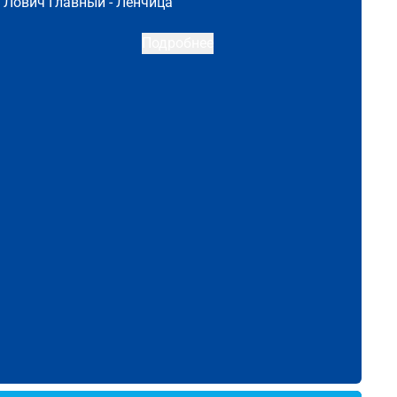
Лович Главный -
Ленчица
Подробнее