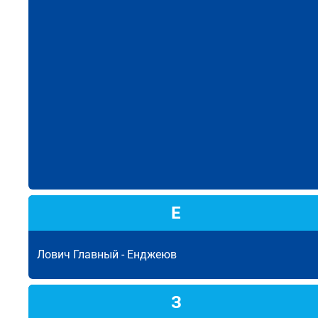
Е
Лович Главный -
Енджеюв
З