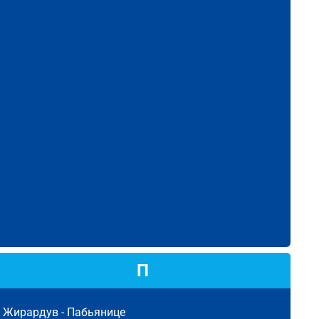
П
Жирардув -
Пабьянице