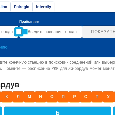
lino
Polregio
Intercity
Прибытие в
ПОКАЗАТ
анию
дите конечную станцию в поисковик соединений или выбер
ов. Помните — расписание PKP для Жирардув может менять
ардув
К
Л
М
Н
О
П
Р
С
Т
У
Б