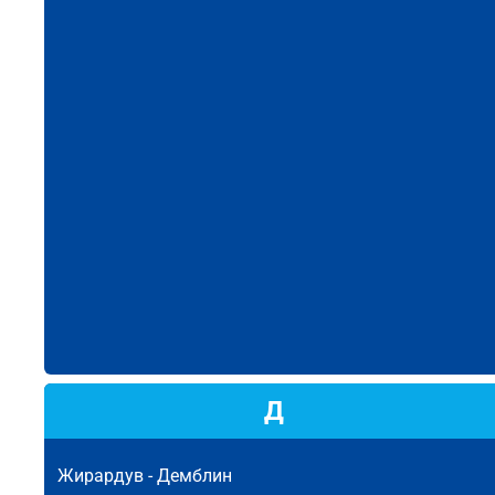
Д
Жирардув -
Демблин