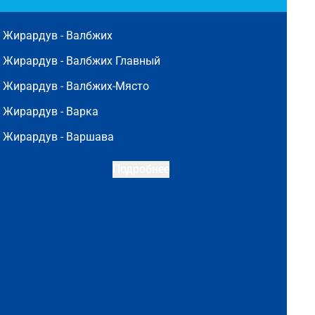
Жирардув -
Валбжих
Жирардув -
Валбжих Главный
Жирардув -
Валбжих-Място
Жирардув -
Варка
Жирардув -
Варшава
Подробнее