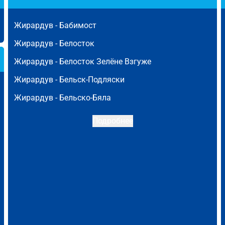
Жирардув -
Бабимост
Жирардув -
Белосток
Жирардув -
Белосток Зелёне Взгуже
Жирардув -
Бельск-Подляски
Жирардув -
Бельско-Бяла
Подробнее