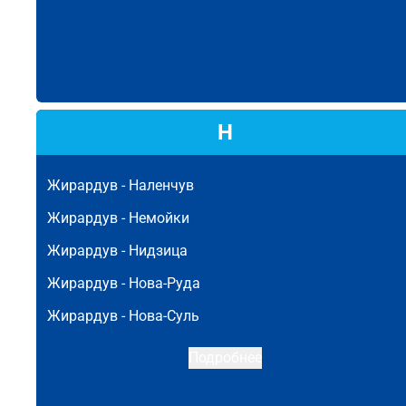
Н
Жирардув -
Наленчув
Жирардув -
Немойки
Жирардув -
Нидзица
Жирардув -
Нова-Руда
Жирардув -
Нова-Суль
Подробнее