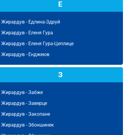
Е
Жирардув -
Едлина-Здруй
Жирардув -
Еленя Гура
Жирардув -
Еленя Гура-Цеплице
Жирардув -
Енджеюв
З
Жирардув -
Забже
Жирардув -
Заверце
Жирардув -
Закопане
Жирардув -
Збоншинек