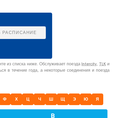
Ь РАСПИСАНИЕ
ите из списка ниже. Обслуживает поезда
Intercity
,
TLK
и
ся в течение года, а некоторые соединения и поезда
Ф
Х
Ц
Ч
Ш
Щ
Э
Ю
Я
В