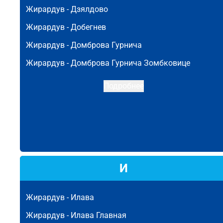
Жирардув -
Дзялдово
Жирардув -
Добегнев
Жирардув -
Домброва Гурнича
Жирардув -
Домброва Гурнича Зомбковице
Подробнее
И
Жирардув -
Илава
Жирардув -
Илава Главная