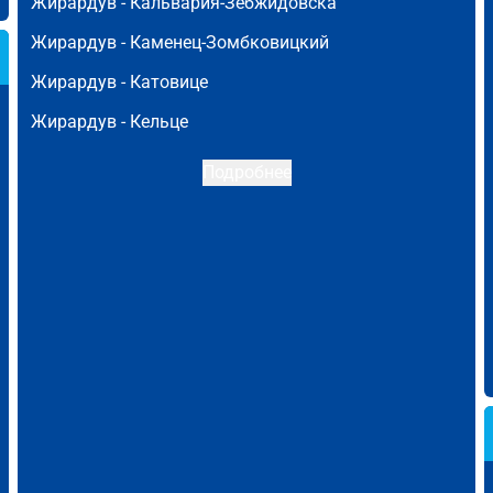
Жирардув -
Кальвария-Зебжидовска
Жирардув -
Каменец-Зомбковицкий
Жирардув -
Катовице
Жирардув -
Кельце
Подробнее