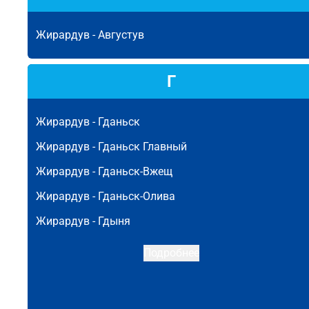
Жирардув -
Августув
Г
Жирардув -
Гданьск
Жирардув -
Гданьск Главный
Жирардув -
Гданьск-Вжещ
Жирардув -
Гданьск-Олива
Жирардув -
Гдыня
Подробнее