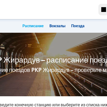
Расписание
Вокзалы
Поезда
P Жирардув – расписание поез
ние поездов PKP Жирардув – проверьте 
ведите конечную станцию или выберите из списка ни