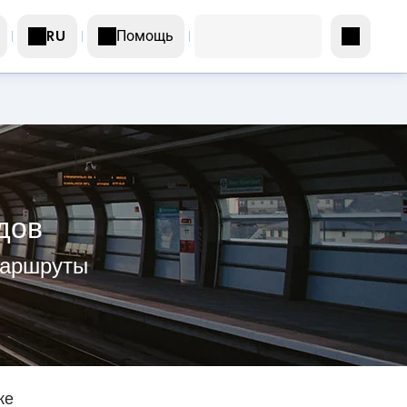
Помощь
RU
дов
маршруты
же