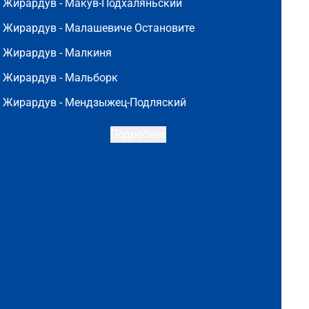
Жирардув -
Макув-Подхаляньский
Жирардув -
Малашевиче Остановите
Жирардув -
Малкиня
Жирардув -
Мальборк
Жирардув -
Мендзыжец-Подляский
Подробнее