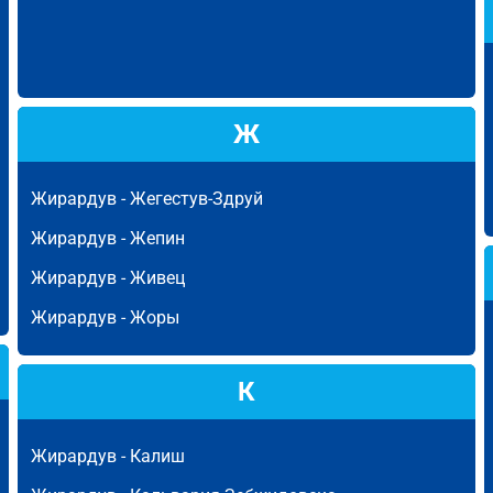
Ж
Жирардув -
Жегестув-Здруй
Жирардув -
Жепин
Жирардув -
Живец
Жирардув -
Жоры
К
Жирардув -
Калиш