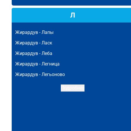
Л
Жирардув -
Лапы
Жирардув -
Ласк
Жирардув -
Леба
Жирардув -
Легница
Жирардув -
Легьоново
Подробнее