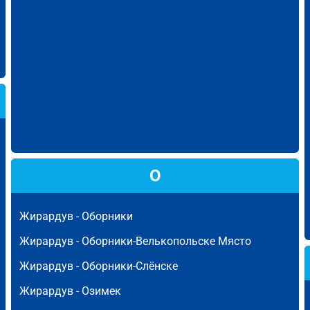
О
Жирардув -
Оборники
Жирардув -
Оборники-Велькопольске Място
Жирардув -
Оборники-Слёнске
Жирардув -
Озимек