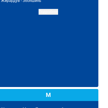
Жирардув -
Збоншинь
Подробнее
М