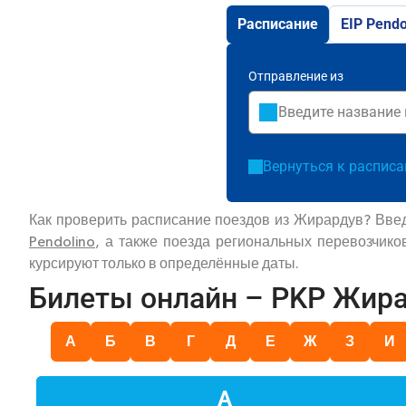
Расписание
EIP Pendo
Отправление из
Вернуться к распис
Как проверить расписание поездов из Жирардув? Вве
Pendolino
, а также поезда региональных перевозчик
курсируют только в определённые даты.
Билеты онлайн – PKP Жир
А
Б
В
Г
Д
Е
Ж
З
И
А