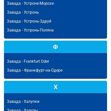
Завада -
Устроне-Морске
Завада -
Устронь
Завада -
Устронь-Здруй
Завада -
Устронь-Поляна
Ф
Завада -
Frankfurt Oder
Завада -
Франкфурт-на-Одере
Х
Завада -
Халупки
Завада -
Халупы