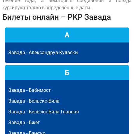
течение года, а некоторые соединения и поезда
курсируют только в определённые даты.
Билеты онлайн – PKP Завада
А
Завада -
Александрув-Куявски
Б
Завада -
Бабимост
Завада -
Бельско-Бяла
Завада -
Бельско-Бяла Главная
Завада -
Бжег
Завада -
Бжеско