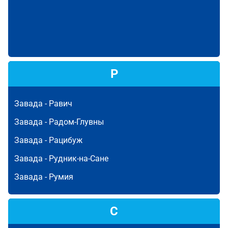
Р
Завада -
Равич
Завада -
Радом-Глувны
Завада -
Рацибуж
Завада -
Рудник-на-Сане
Завада -
Румия
С