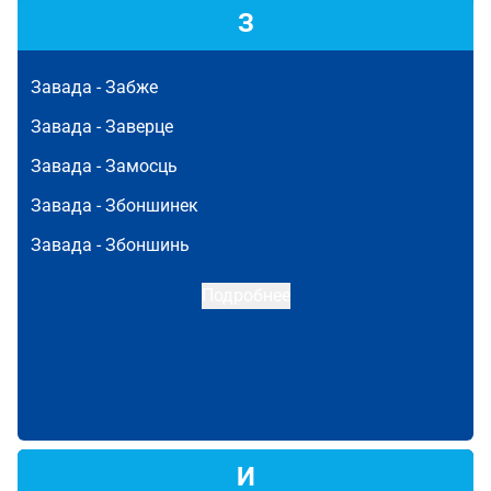
З
Завада -
Забже
Завада -
Заверце
Завада -
Замосць
Завада -
Збоншинек
Завада -
Збоншинь
Подробнее
И