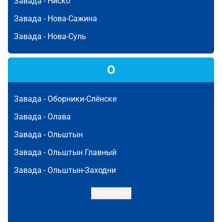
Завада -
Ниско
Завада -
Нова-Сажина
Завада -
Нова-Суль
О
Завада -
Оборники-Слёнске
Завада -
Олава
Завада -
Ольштын
Завада -
Ольштын Главный
Завада -
Ольштын-Заходни
Подробнее