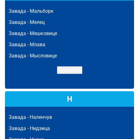
Завада -
Мальборк
Завада -
Мелец
Завада -
Мешковице
Завада -
Млава
Завада -
Мысловице
Подробнее
Н
Завада -
Наленчув
Завада -
Нидзица