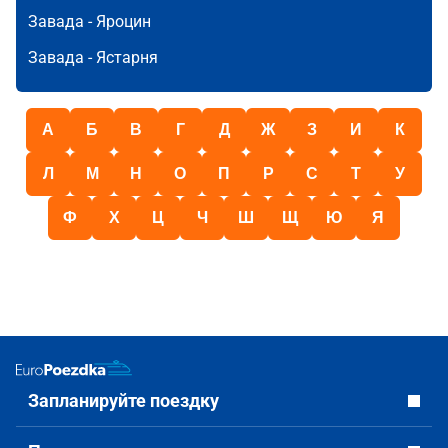
Завада -
Яроцин
Завада -
Ястарня
А
Б
В
Г
Д
Ж
З
И
К
Л
М
Н
О
П
Р
С
Т
У
Ф
Х
Ц
Ч
Ш
Щ
Ю
Я
Запланируйте поездку