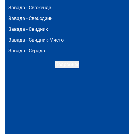
Завада -
Сважендз
Завада -
Свебодзин
Завада -
Свидник
Завада -
Свидник-Място
Завада -
Серадз
Подробнее