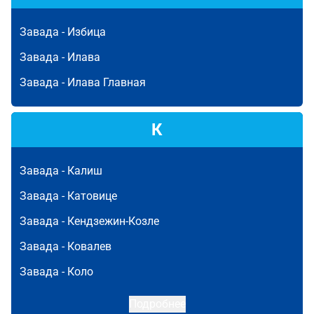
Завада -
Избица
Завада -
Илава
Завада -
Илава Главная
К
Завада -
Калиш
Завада -
Катовице
Завада -
Кендзежин-Козле
Завада -
Ковалев
Завада -
Коло
Подробнее