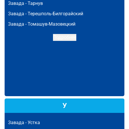
Завада -
Тарнув
Завада -
Терешполь-Билгорайский
Завада -
Томашув-Мазовецкий
Подробнее
У
Завада -
Устка