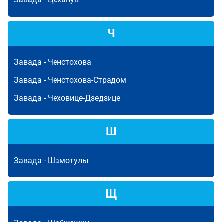
Ч
Завада -
Ченстохова
Завада -
Ченстохова-Страдом
Завада -
Чеховице-Дзедзице
Ш
Завада -
Шамотулы
Щ