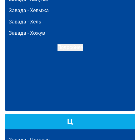
Завада -
Хелмжа
Завада -
Хель
Завада -
Хожув
Подробнее
Ц
Завада -
Цеханув