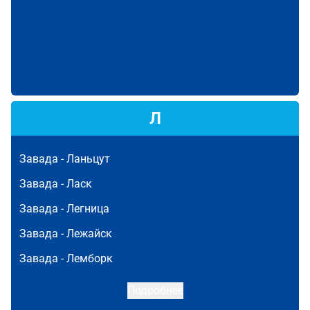
Л
Завада -
Ланьцут
Завада -
Ласк
Завада -
Легница
Завада -
Лежайск
Завада -
Лемборк
Подробнее