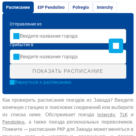
Расписание
EIP Pendolino
Polregio
Intercity
Отправление из
Прибытие в
ПОКАЗАТЬ РАСПИСАНИЕ
Вернуться к расписанию
Как проверить расписание поездов из Завада? Введите
конечную станцию в поисковик соединений или выберите
из списка ниже. Обслуживает поезда
Intercity
,
TLK
и
Pendolino
, а также поезда региональных перевозчиков.
Помните — расписание PKP для Завада может меняться в