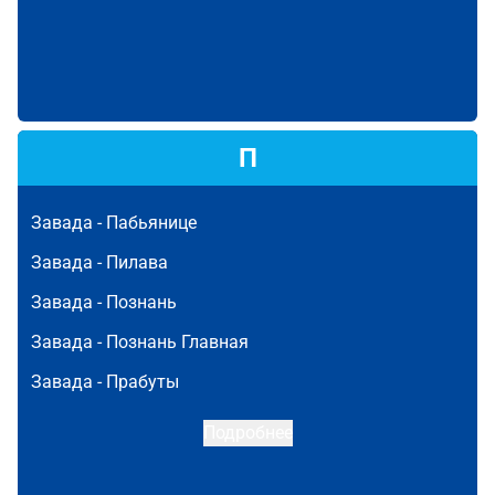
П
Завада -
Пабьянице
Завада -
Пилава
Завада -
Познань
Завада -
Познань Главная
Завада -
Прабуты
Подробнее