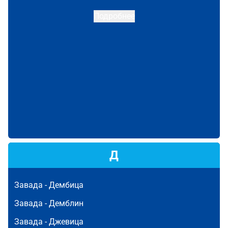
Подробнее
Д
Завада -
Дембица
Завада -
Демблин
Завада -
Джевица