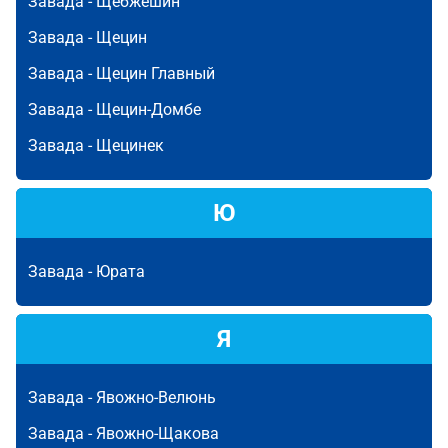
Завада -
Щебжешин
Завада -
Щецин
Завада -
Щецин Главный
Завада -
Щецин-Домбе
Завада -
Щецинек
Ю
Завада -
Юрата
Я
Завада -
Явожно-Велюнь
Завада -
Явожно-Щакова