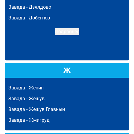
Завада -
Дзялдово
Завада -
Добегнев
Подробнее
Ж
Завада -
Жепин
Завада -
Жешув
Завада -
Жешув Главный
Завада -
Жмигруд