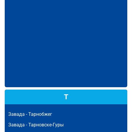
Т
Завада -
Тарнобжег
Завада -
Тарновске-Гуры