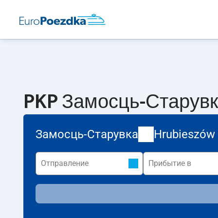
PKP Замосць-Старувка
Замосць-Старувка
Hrubieszów