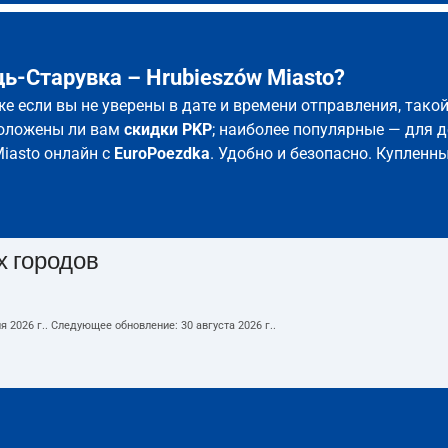
ь-Старувка – Hrubieszów Miasto?
аже если вы не уверены в дате и времени отправления, так
положены ли вам
скидки PKP
; наиболее популярные — для д
iasto онлайн с
EuroPoezdka
. Удобно и безопасно. Купленн
х городов
я 2026 г.
. Следующее обновление:
30 августа 2026 г.
.