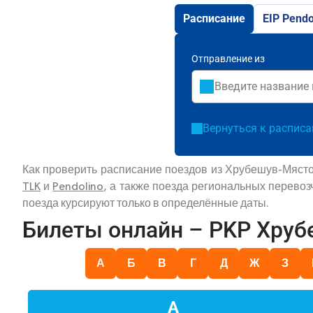
Расписание
EIP Pendo
Отправление из
Вернуться к распис
Как проверить расписание поездов из Хрубешув-Място
TLK
и
Pendolino
, а также поезда региональных перево
поезда курсируют только в определённые даты.
Билеты онлайн – PKP Хру
А
Б
В
Г
Д
Ж
З
А