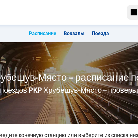
Расписание
Вокзалы
Поезда
рубешув-Място – расписание п
 поездов PKP Хрубешув-Място – проверь
ведите конечную станцию или выберите из списка ни