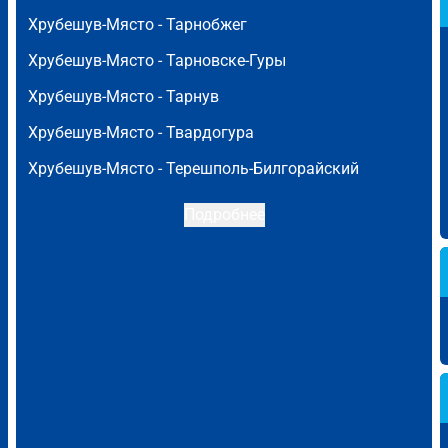
Хрубешув-Място -
Тарнобжег
Хрубешув-Място -
Тарновске-Гуры
Хрубешув-Място -
Тарнув
Хрубешув-Място -
Твардогура
Хрубешув-Място -
Терешполь-Билгорайский
Подробнее