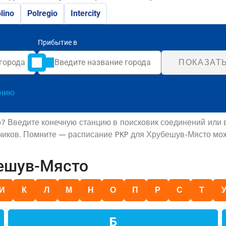
lino
Polregio
Intercity
Прибытие в
ПОКАЗАТ
анию
? Введите конечную станцию в поисковик соединений или 
зчиков. Помните — расписание PKP для Хрубешув-Място мож
бешув-Място
И
К
Л
М
Н
О
П
Р
С
Т
Б