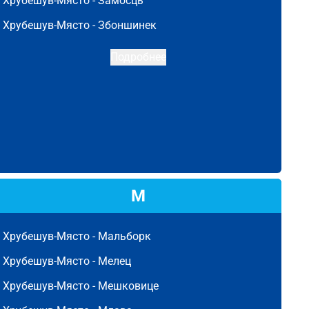
Хрубешув-Място -
Замосць
Хрубешув-Място -
Збоншинек
Подробнее
М
Хрубешув-Място -
Мальборк
Хрубешув-Място -
Мелец
Хрубешув-Място -
Мешковице