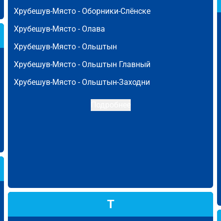
Хрубешув-Място -
Оборники-Слёнске
Хрубешув-Място -
Олава
Хрубешув-Място -
Ольштын
Хрубешув-Място -
Ольштын Главный
Хрубешув-Място -
Ольштын-Заходни
Подробнее
Т