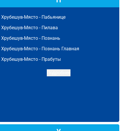
П
Хрубешув-Място -
Пабьянице
Хрубешув-Място -
Пилава
Хрубешув-Място -
Познань
Хрубешув-Място -
Познань Главная
Хрубешув-Място -
Прабуты
Подробнее