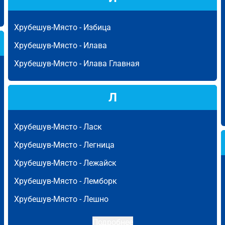
Хрубешув-Място -
Избица
Хрубешув-Място -
Илава
Хрубешув-Място -
Илава Главная
Л
Хрубешув-Място -
Ласк
Хрубешув-Място -
Легница
Хрубешув-Място -
Лежайск
Хрубешув-Място -
Лемборк
Хрубешув-Място -
Лешно
Подробнее