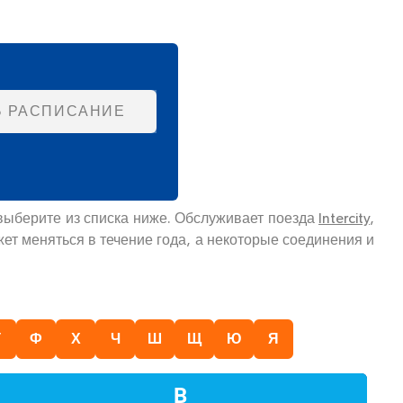
Ь РАСПИСАНИЕ
выберите из списка ниже. Обслуживает поезда
Intercity
,
ет меняться в течение года, а некоторые соединения и
У
Ф
Х
Ч
Ш
Щ
Ю
Я
В