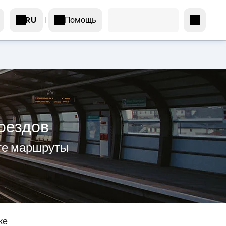
Помощь
RU
оездов
те маршруты
же