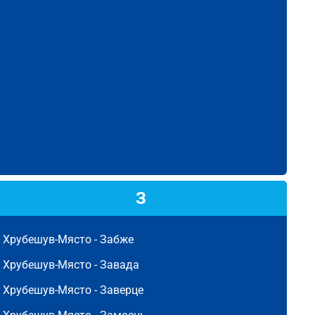
З
Хрубешув-Място -
Забже
Хрубешув-Място -
Завада
Хрубешув-Място -
Заверце