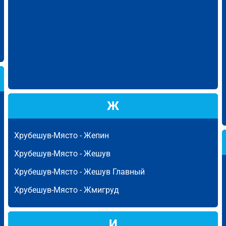
Ж
Хрубешув-Място -
Жепин
Хрубешув-Място -
Жешув
Хрубешув-Място -
Жешув Главный
Хрубешув-Място -
Жмигруд
И