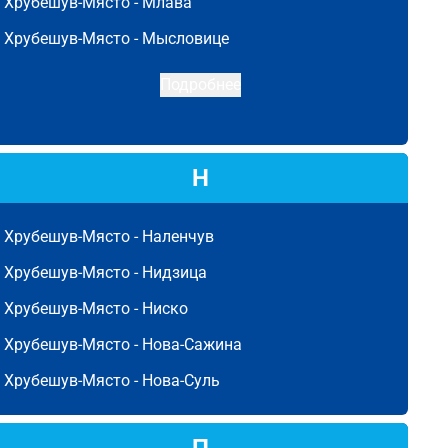
Хрубешув-Място -
Млава
Хрубешув-Място -
Мысловице
Подробнее
Н
Хрубешув-Място -
Наленчув
Хрубешув-Място -
Нидзица
Хрубешув-Място -
Ниско
Хрубешув-Място -
Нова-Сажина
Хрубешув-Място -
Нова-Суль