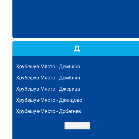
Д
Хрубешув-Място -
Дембица
Хрубешув-Място -
Демблин
Хрубешув-Място -
Джевица
Хрубешув-Място -
Дзялдово
Хрубешув-Място -
Добегнев
Подробнее