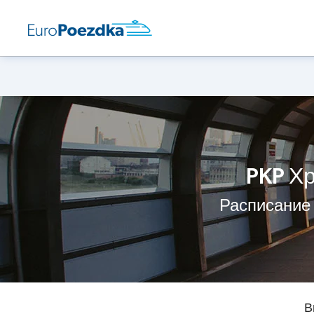
PKP Х
Расписание
В