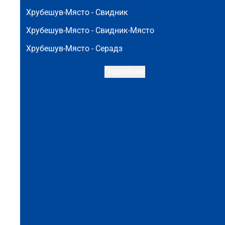
Хрубешув-Място -
Свидник
Хрубешув-Място -
Свидник-Място
Хрубешув-Място -
Серадз
Подробнее