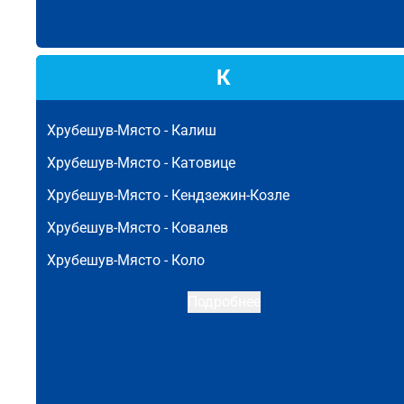
К
Хрубешув-Място -
Калиш
Хрубешув-Място -
Катовице
Хрубешув-Място -
Кендзежин-Козле
Хрубешув-Място -
Ковалев
Хрубешув-Място -
Коло
Подробнее