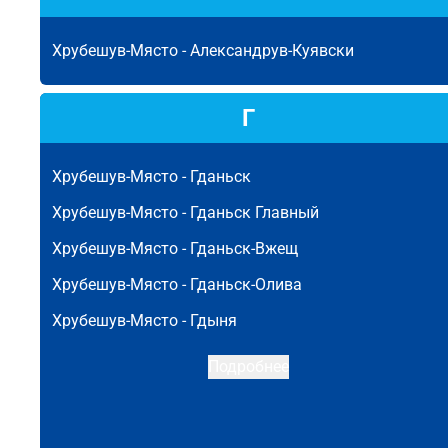
Хрубешув-Място -
Александрув-Куявски
Г
Хрубешув-Място -
Гданьск
Хрубешув-Място -
Гданьск Главный
Хрубешув-Място -
Гданьск-Вжещ
Хрубешув-Място -
Гданьск-Олива
Хрубешув-Място -
Гдыня
Подробнее