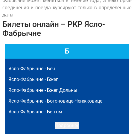
Фабрычне может меняться в течение года, а некоторые
соединения и поезда курсируют только в определённые
даты.
Билеты онлайн – PKP Ясло-
Фабрычне
Б
Ясло-Фабрычне -
Беч
Ясло-Фабрычне -
Бжег
Ясло-Фабрычне -
Бжег Дольны
Ясло-Фабрычне -
Богоновице-Ченжковице
Ясло-Фабрычне -
Бытом
Подробнее