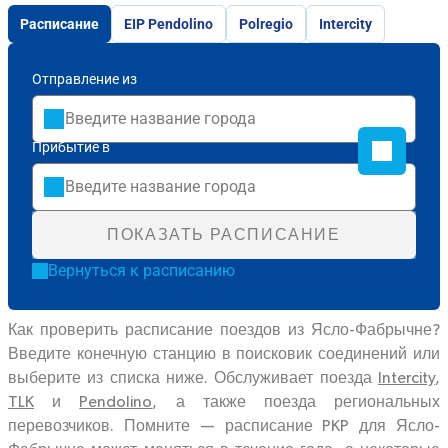
Расписание
EIP Pendolino
Polregio
Intercity
Отправление из
Прибытие в
ПОКАЗАТЬ РАСПИСАНИЕ
Вернуться к расписанию
Как проверить расписание поездов из Ясло-Фабрычне?
Введите конечную станцию в поисковик соединений или
выберите из списка ниже. Обслуживает поезда
Intercity
,
TLK
и
Pendolino
, а также поезда региональных
перевозчиков. Помните — расписание PKP для Ясло-