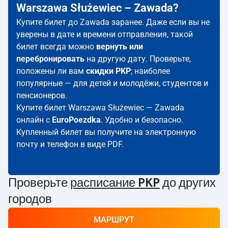
Warszawa Służewiec – Zawada?
Купите билет до Zawada заранее. Даже если вы не
уверены в дате и времени отправления, такой
билет всегда можно
вернуть или
перебронировать
на другую дату. Проверьте,
положены ли вам
скидки PKP
; наиболее
популярные — для детей и молодёжи, студентов и
пенсионеров.
Купите билет Warszawa Służewiec — Zawada
онлайн с
EuroPoezdka
. Удобно и безопасно.
Купленный билет вы получите на электронную
почту и телефон в виде PDF.
Проверьте
расписание PKP
до других
городов
МАРШРУТ