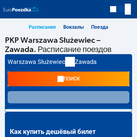
Расписание
Вокзалы
Поезда
PKP Warszawa Służewiec –
Zawada. Расписание поездов
Warszawa Służewiec
Zawada
ПОИСК
Как купить дешёвый билет