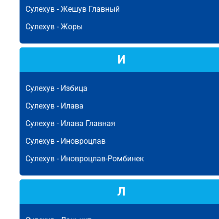
Сулехув -
Жешув Главный
Сулехув -
Жоры
И
Сулехув -
Избица
Сулехув -
Илава
Сулехув -
Илава Главная
Сулехув -
Иновроцлав
Сулехув -
Иновроцлав-Ромбинек
Л