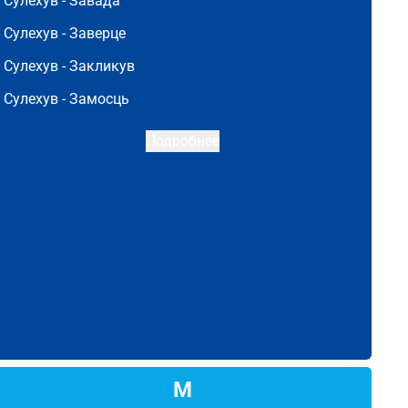
Сулехув -
Завада
Сулехув -
Заверце
Сулехув -
Закликув
Сулехув -
Замосць
Подробнее
М