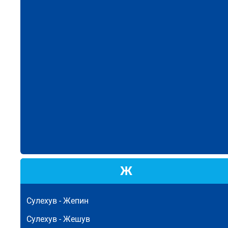
Ж
Сулехув -
Жепин
Сулехув -
Жешув