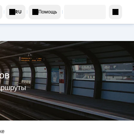
Помощь
RU
ов
маршруты
же