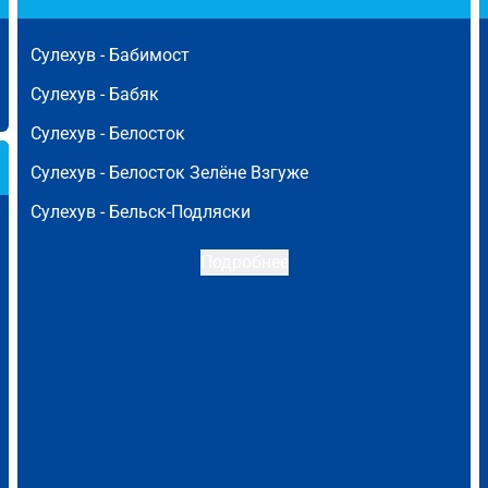
Сулехув -
Бабимост
Сулехув -
Бабяк
Сулехув -
Белосток
Сулехув -
Белосток Зелёне Взгуже
Сулехув -
Бельск-Подляски
Подробнее