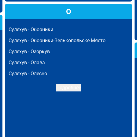
О
Сулехув -
Оборники
Сулехув -
Оборники-Велькопольске Място
Сулехув -
Озоркув
Сулехув -
Олава
Сулехув -
Олесно
Подробнее