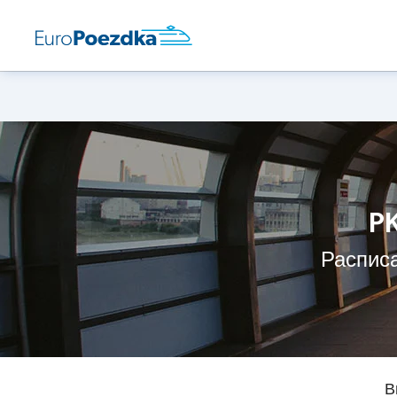
PK
Расписа
В