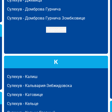
Сулехув -
Джевица
Сулехув -
Домброва Гурнича
Сулехув -
Домброва Гурнича Зомбковице
Подробнее
К
Сулехув -
Калиш
Сулехув -
Кальвария-Зебжидовска
Сулехув -
Катовице
Сулехув -
Кельце