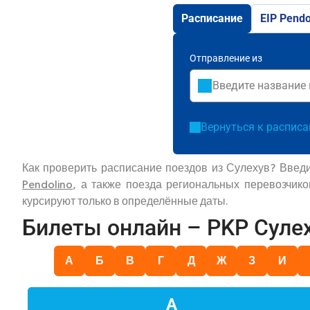
Расписание
EIP Pendo
Отправление из
Вернуться к распис
Как проверить расписание поездов из Сулехув? Введ
Pendolino
, а также поезда региональных перевозчик
курсируют только в определённые даты.
Билеты онлайн – PKP Суле
А
Б
В
Г
Д
Ж
З
И
А