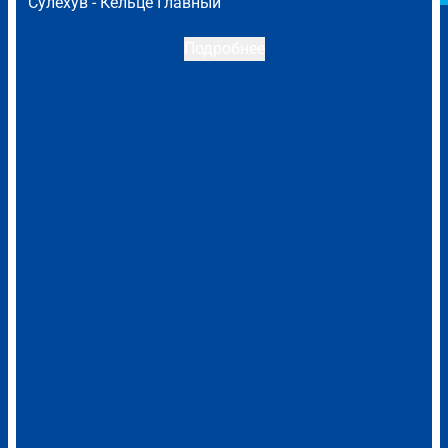
Сулехув -
Кельце Главный
Подробнее