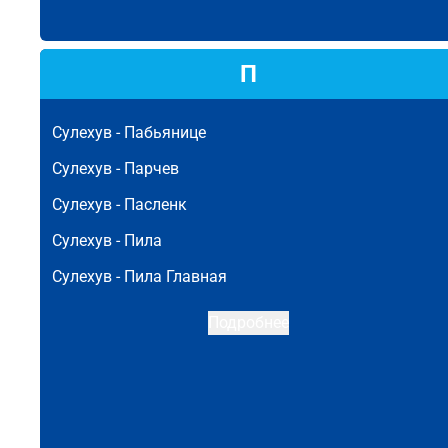
П
Сулехув -
Пабьянице
Сулехув -
Парчев
Сулехув -
Пасленк
Сулехув -
Пила
Сулехув -
Пила Главная
Подробнее