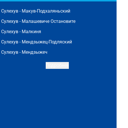
Сулехув -
Макув-Подхаляньский
Сулехув -
Малашевиче Остановите
Сулехув -
Малкиня
Сулехув -
Мендзыжец-Подляский
Сулехув -
Мендзыжеч
Подробнее