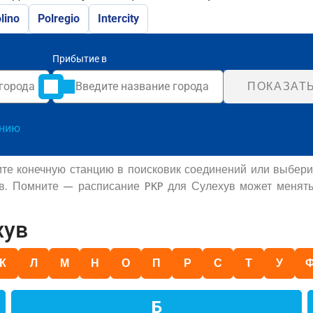
lino
Polregio
Intercity
Прибытие в
ПОКАЗАТ
анию
ите конечную станцию в поисковик соединений или выбери
ов. Помните — расписание PKP для Сулехув может менять
хув
К
Л
М
Н
О
П
Р
С
Т
У
Б