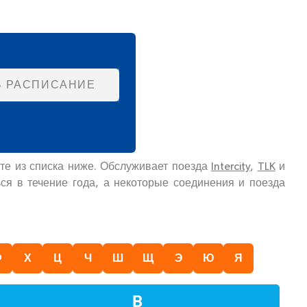
Ь РАСПИСАНИЕ
те из списка ниже. Обслуживает поезда
Intercity
,
TLK
и
ся в течение года, а некоторые соединения и поезда
Ф
Х
Ц
Ч
Ш
Щ
Э
Ю
Я
В