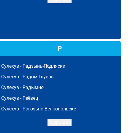
Р
Сулехув -
Радзынь-Подляски
Сулехув -
Радом-Глувны
Сулехув -
Радымно
Сулехув -
Реёвец
Сулехув -
Рогозьно-Велкопольске
Подробнее