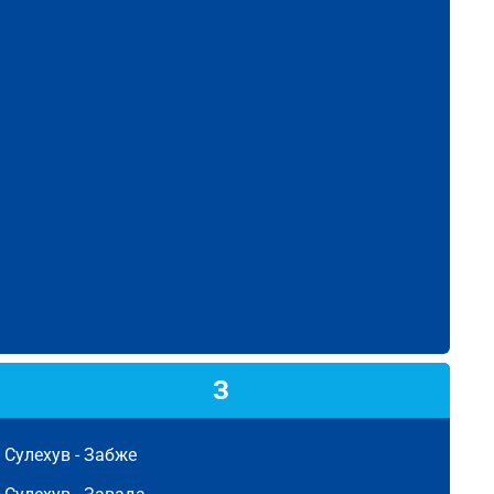
З
Сулехув -
Забже