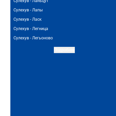
Сулехув -
Ланьцут
Сулехув -
Лапы
Сулехув -
Ласк
Сулехув -
Легница
Сулехув -
Легьоново
Подробнее