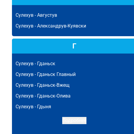
Сулехув -
Августув
Сулехув -
Александрув-Куявски
Г
Сулехув -
Гданьск
Сулехув -
Гданьск Главный
Сулехув -
Гданьск-Вжещ
Сулехув -
Гданьск-Олива
Сулехув -
Гдыня
Подробнее