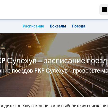
Расписание
Вокзалы
Поезда
P Сулехув – расписание поезд
ние поездов PKP Сулехув – проверьте 
ведите конечную станцию или выберите из списка ни