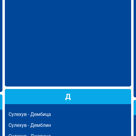
Д
Сулехув -
Дембица
Сулехув -
Демблин