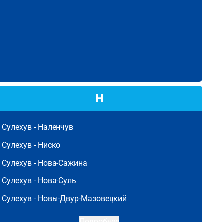
Н
Сулехув -
Наленчув
Сулехув -
Ниско
Сулехув -
Нова-Сажина
Сулехув -
Нова-Суль
Сулехув -
Новы-Двур-Мазовецкий
Подробнее