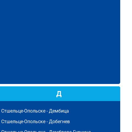
Д
Стшельце-Опольске -
Дембица
Стшельце-Опольске -
Добегнев