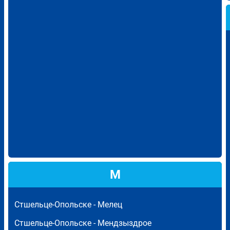
М
Стшельце-Опольске -
Мелец
Стшельце-Опольске -
Мендзыздрое