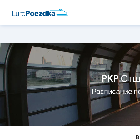
PKP Стш
Расписание п
В