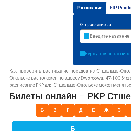
Расписание
EIP Pendo
Отправление из
Вернуться к распис
Как проверить расписание поездов из Стшельце-Опол
Опольске расположен по адресу Dworcowa, 47-100 Strze
расписание PKP для Стшельце-Опольске может меняться 
Билеты онлайн – PKP Стш
Б
В
Г
Д
Е
Ж
З
Б