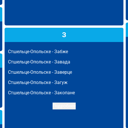
З
Стшельце-Опольске -
Забже
Стшельце-Опольске -
Завада
Стшельце-Опольске -
Заверце
Стшельце-Опольске -
Загуж
Стшельце-Опольске -
Закопане
Подробнее