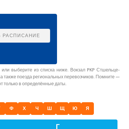
Ь РАСПИСАНИЕ
 или выберите из списка ниже. Вокзал PKP Стшельце-
, а также поезда региональных перевозчиков. Помните —
т только в определённые даты.
У
Ф
Х
Ч
Ш
Щ
Ю
Я
Г