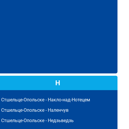
Н
Стшельце-Опольске -
Накло-над-Нотецем
Стшельце-Опольске -
Наленчув
Стшельце-Опольске -
Недзьведзь