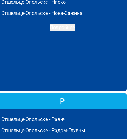
Стшельце-Опольске -
Ниско
Стшельце-Опольске -
Нова-Сажина
Подробнее
Р
Стшельце-Опольске -
Равич
Стшельце-Опольске -
Радом-Глувны