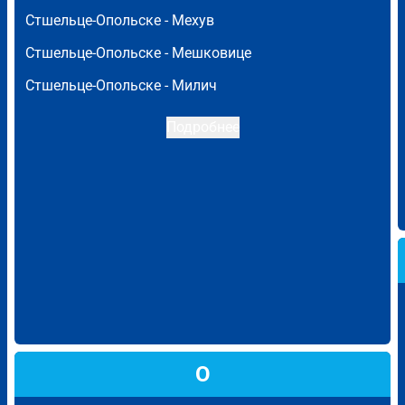
Стшельце-Опольске -
Мехув
Стшельце-Опольске -
Мешковице
Стшельце-Опольске -
Милич
Подробнее
О