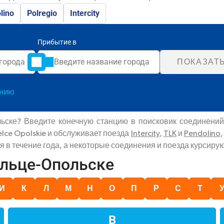
lino
Polregio
Intercity
Прибытие в
ПОКАЗАТ
анию
ьске? Введите конечную станцию в поисковик соединений
lce Opolskie и обслуживает поезда
Intercity
,
TLK
и
Pendolino
в течение года, а некоторые соединения и поезда курсирую
ельце-Опольске
И
К
Л
М
Н
О
П
Р
С
Т
В