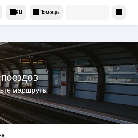
Помощь
RU
 поездов
рьте маршруты
же