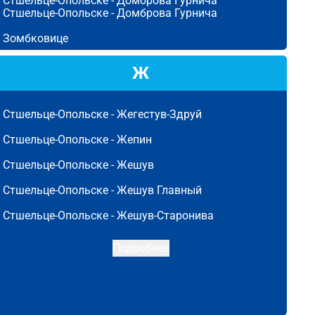
Стшельце-Опольске -
Домброва Гурнича
Стшельце-Опольске -
Домброва Гурнича
Зомбковице
Ж
Стшельце-Опольске -
Жегестув-Здруй
Стшельце-Опольске -
Жепин
Стшельце-Опольске -
Жешув
Стшельце-Опольске -
Жешув Главный
Стшельце-Опольске -
Жешув-Старонива
Подробнее