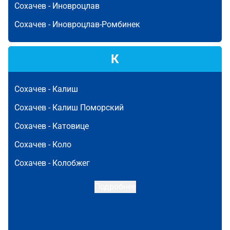
Сохачев -
Иновроцлав
Сохачев -
Иновроцлав-Ромбинек
К
Сохачев -
Калиш
Сохачев -
Калиш Поморский
Сохачев -
Катовице
Сохачев -
Коло
Сохачев -
Колобжег
Подробнее