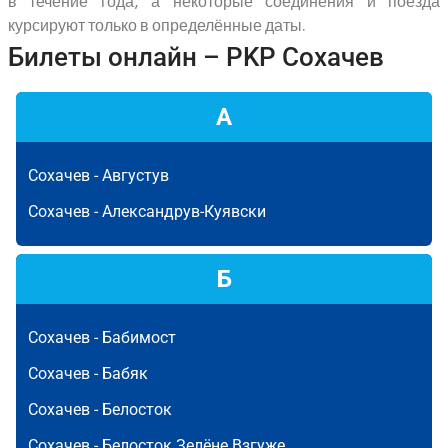
в течение года, а некоторые соединения и поезда
курсируют только в определённые даты.
Билеты онлайн – PKP Сохачев
А
Сохачев -
Августув
Сохачев -
Александрув-Куявски
Б
Сохачев -
Бабимост
Сохачев -
Бабяк
Сохачев -
Белосток
Сохачев -
Белосток Зелёне Взгуже