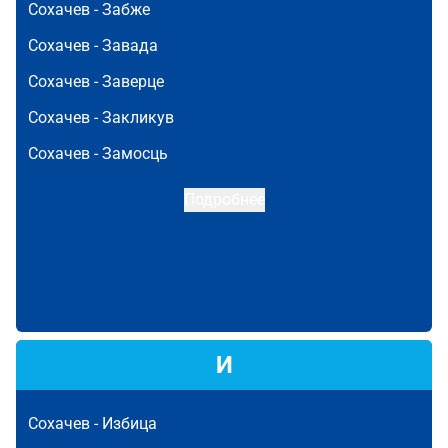
Сохачев -
Забже
Сохачев -
Завада
Сохачев -
Заверце
Сохачев -
Закликув
Сохачев -
Замосць
Подробнее
И
Сохачев -
Избица