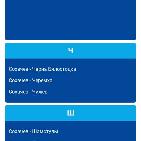
Ч
Сохачев -
Чарна Бялостоцка
Сохачев -
Черемха
Сохачев -
Чижев
Ш
Сохачев -
Шамотулы