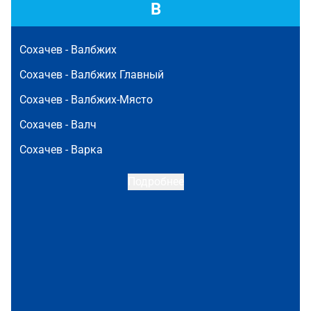
В
Сохачев -
Валбжих
Сохачев -
Валбжих Главный
Сохачев -
Валбжих-Място
Сохачев -
Валч
Сохачев -
Варка
Подробнее