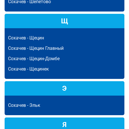
Сохачев -
Шепетово
Щ
Сохачев -
Щецин
Сохачев -
Щецин Главный
Сохачев -
Щецин-Домбе
Сохачев -
Щецинек
Э
Сохачев -
Эльк
Я