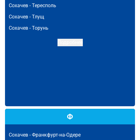
Сохачев -
Тересполь
Сохачев -
Тлущ
Сохачев -
Торунь
Подробнее
Ф
Сохачев -
Франкфурт-на-Одере