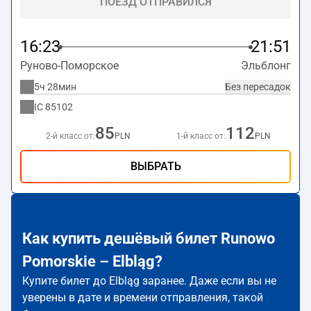
ПОЕЗД ОТПРАВИЛСЯ
16:23
21:51
Руново-Поморское
Эльблонг
5ч 28мин
Без пересадок
IC
85102
85
112
2-й класс от:
PLN
1-й класс от:
PLN
ВЫБРАТЬ
Как купить дешёвый билет Runowo
Pomorskie – Elbląg?
Купите билет до Elbląg заранее. Даже если вы не
уверены в дате и времени отправления, такой