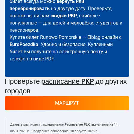
билет всегда можно
вернуть или
перебронировать
на другую дату. Проверьте,
положены ли вам
скидки PKP
; наиболее
популярные — для детей и молодёжи, студентов и
пенсионеров.
Купите билет Runowo Pomorskie — Elbląg онлайн с
EuroPoezdka
. Удобно и безопасно. Купленный
билет вы получите на электронную почту и
телефон в виде PDF.
Проверьте
расписание PKP
до других
городов
МАРШРУТ
Данные расписания: официальное
Расписание PLK
, актуальное на
14
июня 2026 г.
. Следующее обновление:
30 августа 2026 г.
.