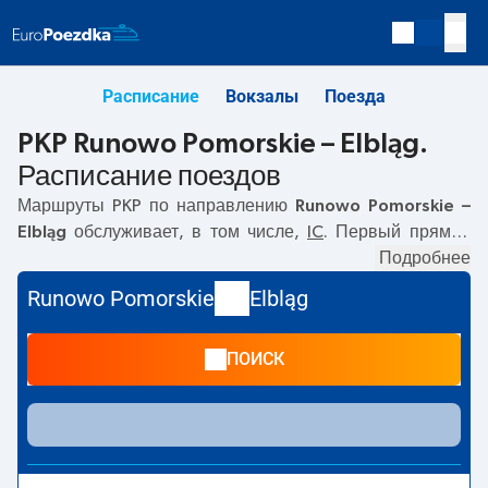
Расписание
Вокзалы
Поезда
PKP Runowo Pomorskie – Elbląg.
Расписание поездов
Маршруты PKP по направлению
Runowo Pomorskie –
Elbląg
обслуживает, в том числе,
IC
. Первый прямой
поезд отправляется в
03:50
с вокзала PKP Runowo
Подробнее
Pomorskie. Последний поезд до Elbląg отправляется в
Runowo Pomorskie
Elbląg
16:23. Самое быстрое путешествие предлагает прямой
поезд
GRYF
. Поездка на нём занимает
04:39
. По
ПОИСК
маршруту
Runowo Pomorskie
–
Elbląg
также курсируют
другие поезда:
- предлагают более низкую цену билета
и, как правило, более долгое время в пути. Поезд
заканчивает маршрут на станции Elbląg.