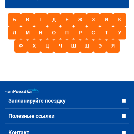
Б
В
Г
Д
Е
Ж
З
И
К
Л
М
Н
О
П
Р
С
Т
У
Ф
Х
Ц
Ч
Ш
Щ
Э
Я
Запланируйте поездку
Полезные ссылки
Контакт