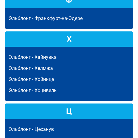
Ф
Эльблонг -
Франкфурт-на-Одере
Х
Эльблонг -
Хайнувка
Эльблонг -
Хелмжа
Эльблонг -
Хойнице
Эльблонг -
Хоцивель
Ц
Эльблонг -
Цеханув