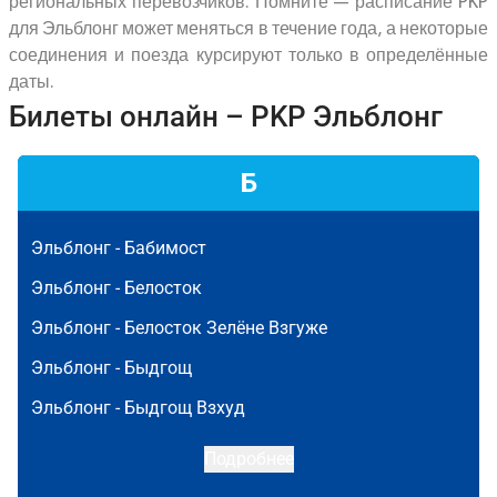
региональных перевозчиков. Помните — расписание PKP
для Эльблонг может меняться в течение года, а некоторые
соединения и поезда курсируют только в определённые
даты.
Билеты онлайн – PKP Эльблонг
Б
Эльблонг -
Бабимост
Эльблонг -
Белосток
Эльблонг -
Белосток Зелёне Взгуже
Эльблонг -
Быдгощ
Эльблонг -
Быдгощ Взхуд
Подробнее