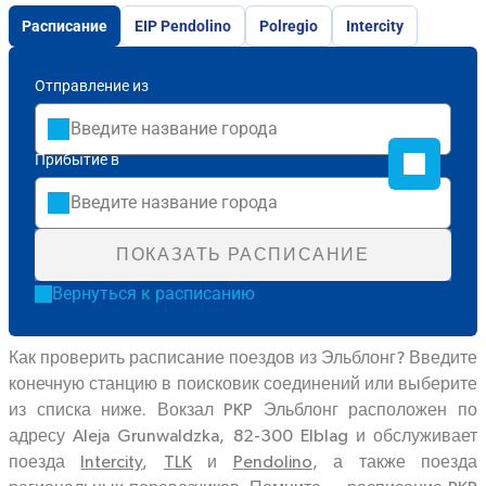
Расписание
EIP Pendolino
Polregio
Intercity
Отправление из
Прибытие в
ПОКАЗАТЬ РАСПИСАНИЕ
Вернуться к расписанию
Как проверить расписание поездов из Эльблонг? Введите
конечную станцию в поисковик соединений или выберите
из списка ниже. Вокзал PKP Эльблонг расположен по
адресу Aleja Grunwaldzka, 82-300 Elblag и обслуживает
поезда
Intercity
,
TLK
и
Pendolino
, а также поезда