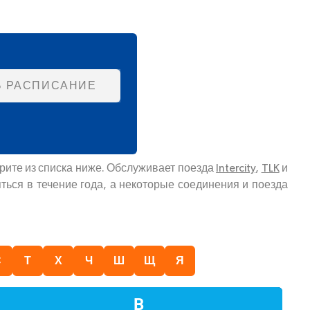
Ь РАСПИСАНИЕ
рите из списка ниже. Обслуживает поезда
Intercity
,
TLK
и
ться в течение года, а некоторые соединения и поезда
С
Т
Х
Ч
Ш
Щ
Я
В