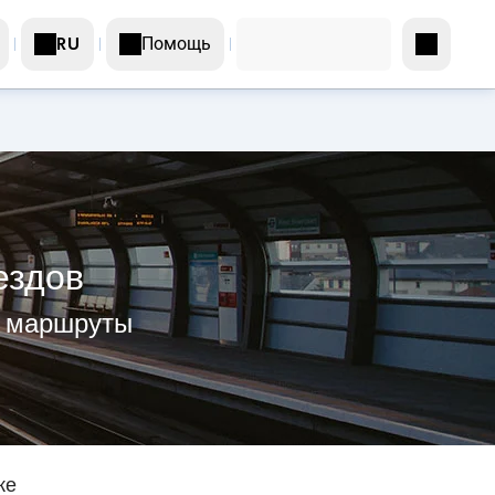
Помощь
RU
ездов
е маршруты
же