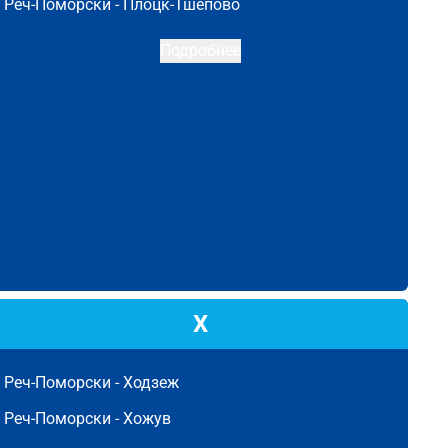
Реч-Поморски -
Плоцк-Тшепово
Подробнее
Х
Реч-Поморски -
Ходзеж
Реч-Поморски -
Хожув