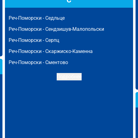
С
Реч-Поморски -
Седльце
Реч-Поморски -
Сендзишув-Малопольски
Реч-Поморски -
Серпц
Реч-Поморски -
Скаржиско-Каменна
Реч-Поморски -
Сментово
Подробнее