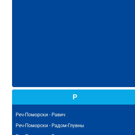
Р
Реч-Поморски -
Равич
Реч-Поморски -
Радом-Глувны