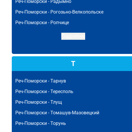
Реч-Поморски -
Радымно
Реч-Поморски -
Рогозьно-Велкопольске
Реч-Поморски -
Ропчице
Подробнее
Т
Реч-Поморски -
Тарнув
Реч-Поморски -
Тересполь
Реч-Поморски -
Тлущ
Реч-Поморски -
Томашув-Мазовецкий
Реч-Поморски -
Торунь