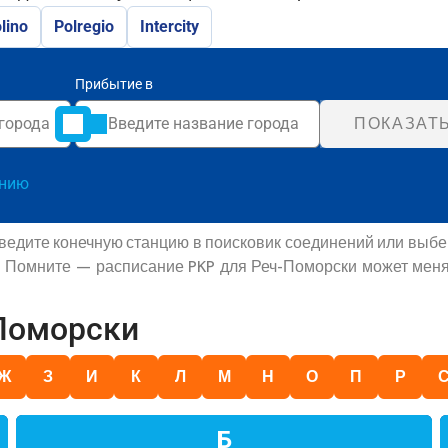
lino
Polregio
Intercity
Прибытие в
ПОКАЗАТ
анию
ведите конечную станцию в поисковик соединений или выбе
. Помните — расписание PKP для Реч-Поморски может меня
-Поморски
Ж
З
И
К
Л
М
Н
О
П
Р
Б