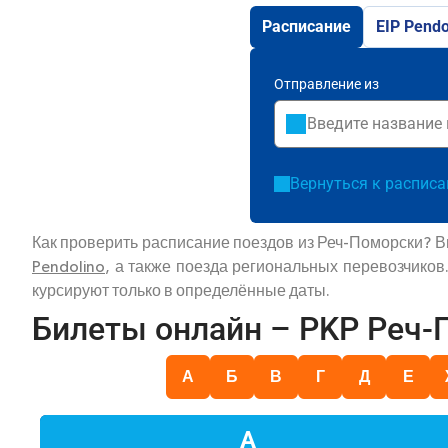
Расписание
EIP Pendo
Отправление из
Вернуться к распис
Как проверить расписание поездов из Реч-Поморски? В
Pendolino
, а также поезда региональных перевозчиков
курсируют только в определённые даты.
Билеты онлайн – PKP Реч
А
Б
В
Г
Д
Е
А