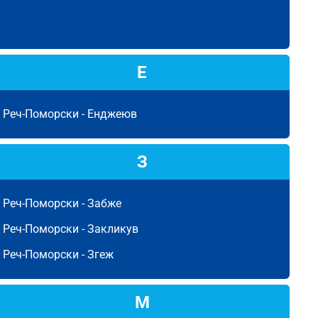
Е
Реч-Поморски -
Енджеюв
З
Реч-Поморски -
Забже
Реч-Поморски -
Закликув
Реч-Поморски -
Згеж
М