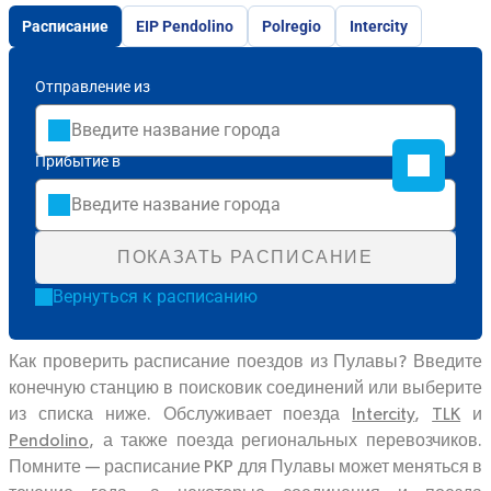
Расписание
EIP Pendolino
Polregio
Intercity
Отправление из
Прибытие в
ПОКАЗАТЬ РАСПИСАНИЕ
Вернуться к расписанию
Как проверить расписание поездов из Пулавы? Введите
конечную станцию в поисковик соединений или выберите
из списка ниже. Обслуживает поезда
Intercity
,
TLK
и
Pendolino
, а также поезда региональных перевозчиков.
Помните — расписание PKP для Пулавы может меняться в