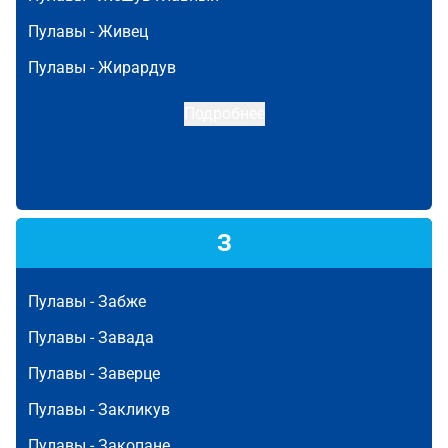
Пулавы -
Живец
Пулавы -
Жирардув
Подробнее
З
Пулавы -
Забже
Пулавы -
Завада
Пулавы -
Заверце
Пулавы -
Закликув
Пулавы -
Закопане