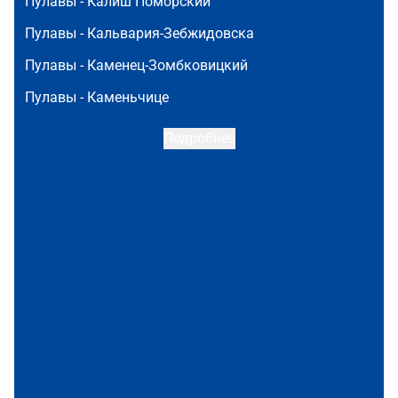
Пулавы -
Калиш Поморский
Пулавы -
Кальвария-Зебжидовска
Пулавы -
Каменец-Зомбковицкий
Пулавы -
Каменьчице
Подробнее