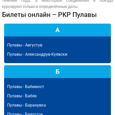
течение года, а некоторые соединения и поезда
курсируют только в определённые даты.
Билеты онлайн – PKP Пулавы
А
Пулавы -
Августув
Пулавы -
Александрув-Куявски
Б
Пулавы -
Бабимост
Пулавы -
Бабяк
Пулавы -
Баранувка
Пулавы -
Белосток