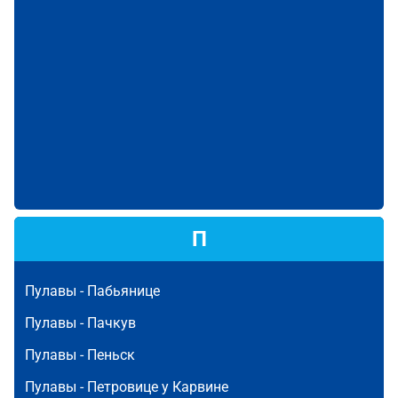
П
Пулавы -
Пабьянице
Пулавы -
Пачкув
Пулавы -
Пеньск
Пулавы -
Петровице у Карвине