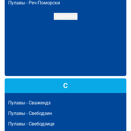
Пулавы -
Реч-Поморски
Подробнее
С
Пулавы -
Сважендз
Пулавы -
Свебодзин
Пулавы -
Свебодзице