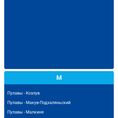
М
Пулавы -
Козлув
Пулавы -
Макув-Подхаляньский
Пулавы -
Малкиня