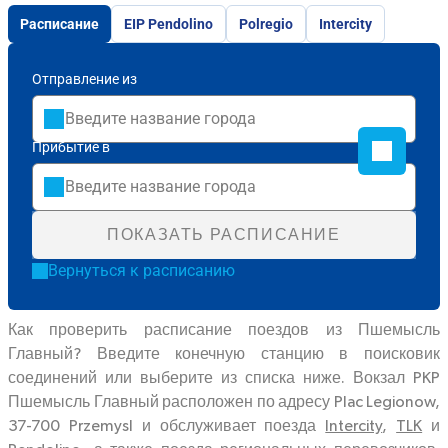
Расписание
EIP Pendolino
Polregio
Intercity
Отправление из
Прибытие в
ПОКАЗАТЬ РАСПИСАНИЕ
Вернуться к расписанию
Как проверить расписание поездов из Пшемысль
Главный? Введите конечную станцию в поисковик
соединений или выберите из списка ниже. Вокзал PKP
Пшемысль Главный расположен по адресу Plac Legionow,
37-700 Przemysl и обслуживает поезда
Intercity
,
TLK
и