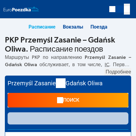
Расписание
Вокзалы
Поезда
PKP Przemyśl Zasanie – Gdańsk
Oliwa. Расписание поездов
Маршруты PKP по направлению
Przemyśl Zasanie –
Gdańsk Oliwa
обслуживает, в том числе,
IC
. Первый
поезд отправляется в
05:53
с вокзала PKP Przemyśl
Подробнее
Zasanie. Последний поезд до Gdańsk Oliwa
Przemyśl Zasanie
Gdańsk Oliwa
отправляется в 20:08. По маршруту
Przemyśl Zasanie
–
Gdańsk Oliwa
также курсируют другие поезда:
EIC, TLK
-
ПОИСК
предлагают более низкую цену билета и, как правило,
более долгое время в пути. Поезд заканчивает маршрут
на станции Gdańsk Oliwa.