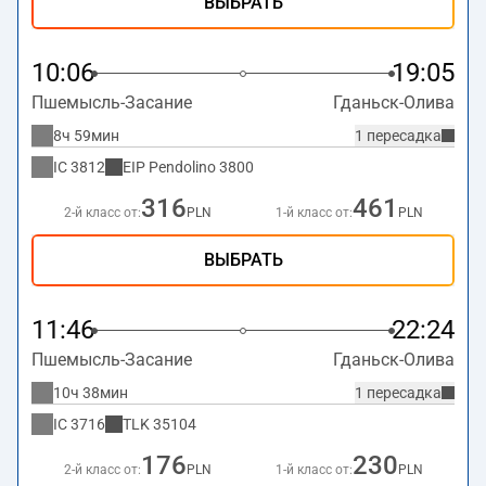
ВЫБРАТЬ
10:06
19:05
Пшемысль-Засание
Гданьск-Олива
8ч 59мин
1 пересадка
IC
3812
EIP Pendolino
3800
316
461
2-й класс от:
PLN
1-й класс от:
PLN
ВЫБРАТЬ
11:46
22:24
Пшемысль-Засание
Гданьск-Олива
10ч 38мин
1 пересадка
IC
3716
TLK
35104
176
230
2-й класс от:
PLN
1-й класс от:
PLN