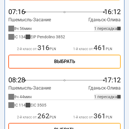
07:16
16:12
Пшемысль-Засание
Гданьск-Олива
8ч 56мин
1 пересадка
IC
134
EIP Pendolino
3852
316
461
2-й класс от:
PLN
1-й класс от:
PLN
ВЫБРАТЬ
08:28
17:12
Пшемысль-Засание
Гданьск-Олива
8ч 44мин
1 пересадка
IC
114
EIC
3505
262
361
2-й класс от:
PLN
1-й класс от:
PLN