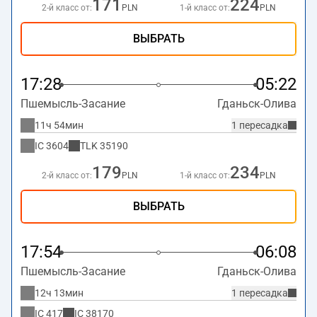
171
224
2-й класс от:
PLN
1-й класс от:
PLN
ВЫБРАТЬ
17:28
05:22
Пшемысль-Засание
Гданьск-Олива
11ч 54мин
1 пересадка
IC
3604
TLK
35190
179
234
2-й класс от:
PLN
1-й класс от:
PLN
ВЫБРАТЬ
17:54
06:08
Пшемысль-Засание
Гданьск-Олива
12ч 13мин
1 пересадка
IC
417
IC
38170