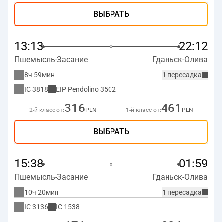
ВЫБРАТЬ
13:13
22:12
Пшемысль-Засание
Гданьск-Олива
8ч 59мин
1 пересадка
IC
3818
EIP Pendolino
3502
316
461
2-й класс от:
PLN
1-й класс от:
PLN
ВЫБРАТЬ
15:38
01:59
Пшемысль-Засание
Гданьск-Олива
10ч 20мин
1 пересадка
IC
3136
IC
1538