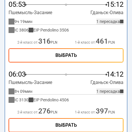
05:53
15:12
Пшемысль-Засание
Гданьск-Олива
9ч 19мин
1 пересадка
IC
3806
EIP Pendolino
3506
316
461
2-й класс от:
PLN
1-й класс от:
PLN
ВЫБРАТЬ
06:03
14:12
Пшемысль-Засание
Гданьск-Олива
8ч 09мин
1 пересадка
IC
3130
EIP Pendolino
4506
276
397
2-й класс от:
PLN
1-й класс от:
PLN
ВЫБРАТЬ