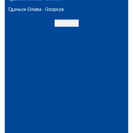
Гданьск-Олива -
Озоркув
Подробнее