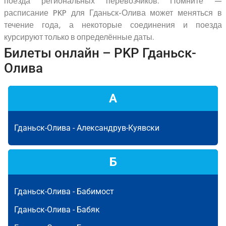
поезда региональных перевозчиков. Помните —
расписание PKP для Гданьск-Олива может меняться в
течение года, а некоторые соединения и поезда
курсируют только в определённые даты.
Билеты онлайн – PKP Гданьск-
Олива
А
Гданьск-Олива -
Александрув-Куявски
Б
Гданьск-Олива -
Бабимост
Гданьск-Олива -
Бабяк