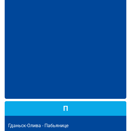
П
Гданьск-Олива -
Пабьянице