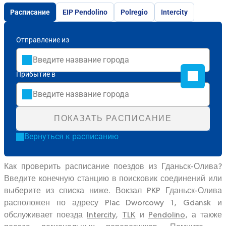
Расписание
EIP Pendolino
Polregio
Intercity
Отправление из
Прибытие в
ПОКАЗАТЬ РАСПИСАНИЕ
Вернуться к расписанию
Как проверить расписание поездов из Гданьск-Олива?
Введите конечную станцию в поисковик соединений или
выберите из списка ниже. Вокзал PKP Гданьск-Олива
расположен по адресу Plac Dworcowy 1, Gdansk и
обслуживает поезда
Intercity
,
TLK
и
Pendolino
, а также