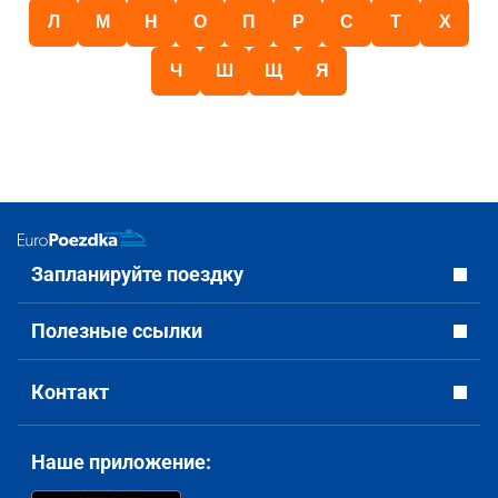
Л
М
Н
О
П
Р
С
Т
Х
Ч
Ш
Щ
Я
Запланируйте поездку
Полезные ссылки
Контакт
Наше приложение: