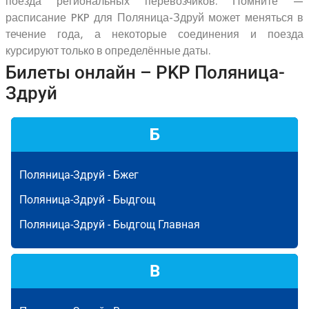
поезда региональных перевозчиков. Помните —
расписание PKP для Поляница-Здруй может меняться в
течение года, а некоторые соединения и поезда
курсируют только в определённые даты.
Билеты онлайн – PKP Поляница-
Здруй
Б
Поляница-Здруй -
Бжег
Поляница-Здруй -
Быдгощ
Поляница-Здруй -
Быдгощ Главная
В