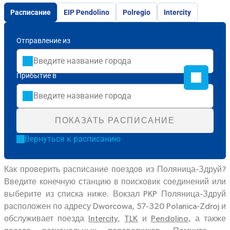
Расписание
EIP Pendolino
Polregio
Intercity
Отправление из
Прибытие в
ПОКАЗАТЬ РАСПИСАНИЕ
Вернуться к расписанию
Как проверить расписание поездов из Поляница-Здруй?
Введите конечную станцию в поисковик соединений или
выберите из списка ниже. Вокзал PKP Поляница-Здруй
расположен по адресу Dworcowa, 57-320 Polanica-Zdroj и
обслуживает поезда
Intercity
,
TLK
и
Pendolino
, а также