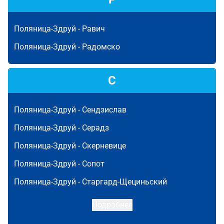
Поляница-Здруй -
Равич
Поляница-Здруй -
Радомско
С
Поляница-Здруй -
Сендзислав
Поляница-Здруй -
Серадз
Поляница-Здруй -
Скерневице
Поляница-Здруй -
Сопот
Поляница-Здруй -
Старгард-Щециньский
Подробнее