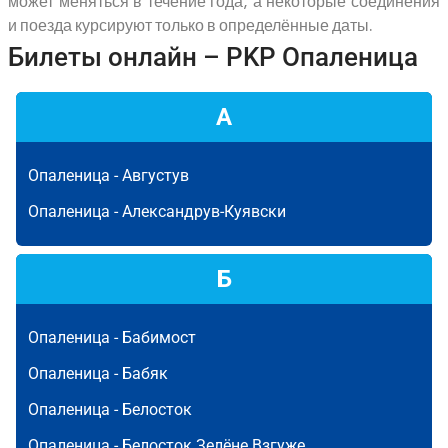
может меняться в течение года, а некоторые соединения
и поезда курсируют только в определённые даты.
Билеты онлайн – PKP Опаленица
А
Опаленица -
Августув
Опаленица -
Александрув-Куявски
Б
Опаленица -
Бабимост
Опаленица -
Бабяк
Опаленица -
Белосток
Опаленица -
Белосток Зелёне Взгуже