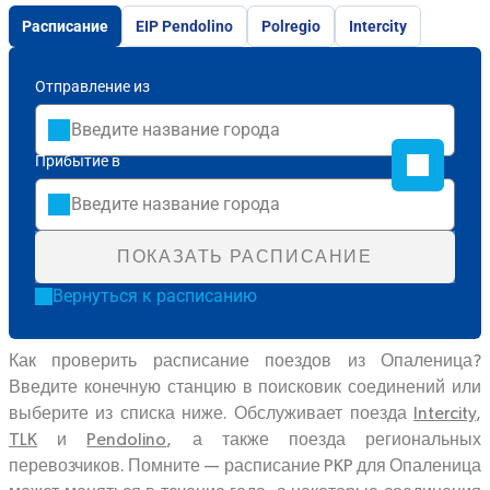
Расписание
EIP Pendolino
Polregio
Intercity
Отправление из
Прибытие в
ПОКАЗАТЬ РАСПИСАНИЕ
Вернуться к расписанию
Как проверить расписание поездов из Опаленица?
Введите конечную станцию в поисковик соединений или
выберите из списка ниже. Обслуживает поезда
Intercity
,
TLK
и
Pendolino
, а также поезда региональных
перевозчиков. Помните — расписание PKP для Опаленица