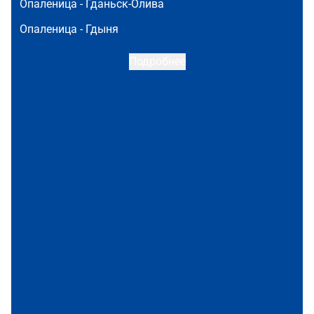
Опаленица -
Гданьск-Олива
Опаленица -
Гдыня
Подробнее