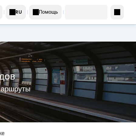
Помощь
RU
здов
 маршруты
же