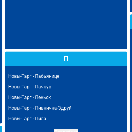
П
Новы-Тарг -
Пабьянице
Новы-Тарг -
Пачкув
Новы-Тарг -
Пеньск
Новы-Тарг -
Пивнична-Здруй
Новы-Тарг -
Пила