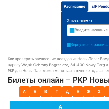
Расписание
EIP Pendo
Отправление из
Вернуться к распис
Как проверить расписание поездов из Новы-Тарг? Введ
адресу Wojsk Ochrony Pogranicza, 34-400 Nowy Targ 
PKP для Новы-Тарг может меняться в течение года, а н
Билеты онлайн – PKP Новы
А
Б
В
Г
Д
Е
Ж
З
А