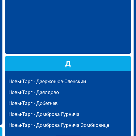
Д
Новы-Тарг -
Дзержонюв-Слёнский
Новы-Тарг -
Дзялдово
Новы-Тарг -
Добегнев
Новы-Тарг -
Домброва Гурнича
Новы-Тарг -
Домброва Гурнича Зомбковице