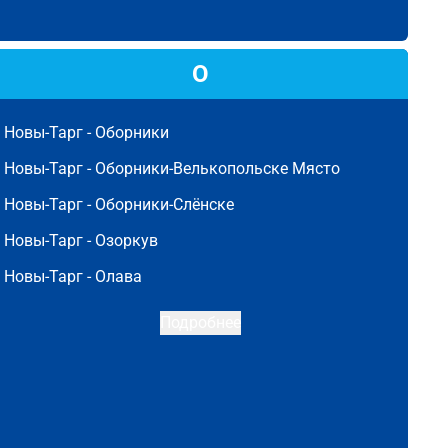
О
Новы-Тарг -
Оборники
Новы-Тарг -
Оборники-Велькопольске Място
Новы-Тарг -
Оборники-Слёнске
Новы-Тарг -
Озоркув
Новы-Тарг -
Олава
Подробнее