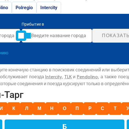
lino
Polregio
Intercity
Прибытие в
ПОКАЗАТ
анию
ите конечную станцию в поисковик соединений или выберит
и обслуживает поезда
Intercity
,
TLK
и
Pendolino
, а также пое
екоторые соединения и поезда курсируют только в определён
-Тарг
И
К
Л
М
Н
О
П
Р
С
Т
Б