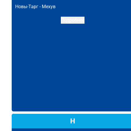
Новы-Тарг -
Мехув
Подробнее
Н