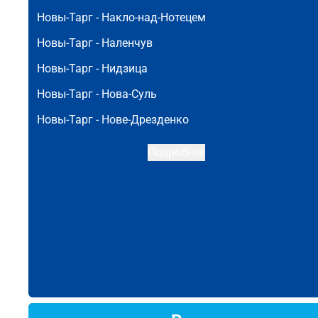
Новы-Тарг -
Накло-над-Нотецем
Новы-Тарг -
Наленчув
Новы-Тарг -
Нидзица
Новы-Тарг -
Нова-Суль
Новы-Тарг -
Нове-Дрезденко
Подробнее