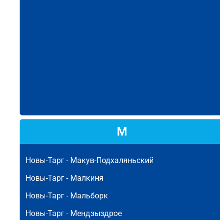
М
Новы-Тарг -
Макув-Подхаляньский
Новы-Тарг -
Малкиня
Новы-Тарг -
Мальборк
Новы-Тарг -
Мендзыздрое