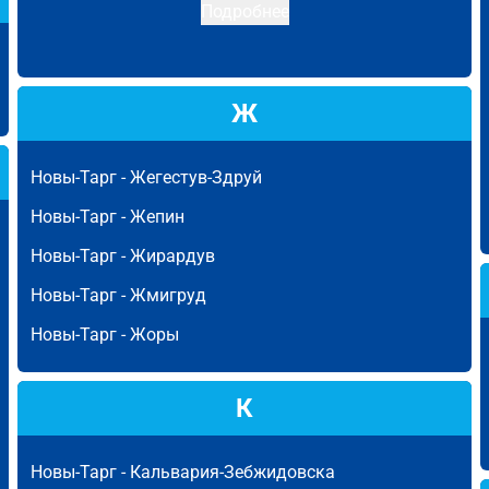
Подробнее
Ж
Новы-Тарг -
Жегестув-Здруй
Новы-Тарг -
Жепин
Новы-Тарг -
Жирардув
Новы-Тарг -
Жмигруд
Новы-Тарг -
Жоры
К
Новы-Тарг -
Кальвария-Зебжидовска