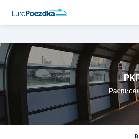
PKP
Расписан
В