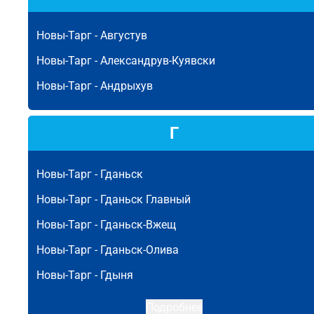
Новы-Тарг -
Августув
Новы-Тарг -
Александрув-Куявски
Новы-Тарг -
Андрыхув
Г
Новы-Тарг -
Гданьск
Новы-Тарг -
Гданьск Главный
Новы-Тарг -
Гданьск-Вжещ
Новы-Тарг -
Гданьск-Олива
Новы-Тарг -
Гдыня
Подробнее