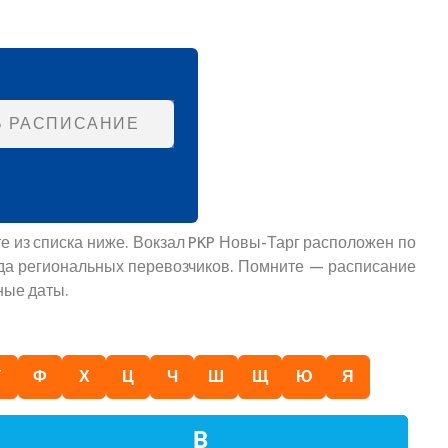
Ь РАСПИСАНИЕ
е из списка ниже. Вокзал PKP Новы-Тарг расположен по
зда региональных перевозчиков. Помните — расписание
ные даты.
У
Ф
Х
Ц
Ч
Ш
Щ
Ю
Я
В