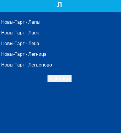
Л
Новы-Тарг -
Лапы
Новы-Тарг -
Ласк
Новы-Тарг -
Леба
Новы-Тарг -
Легница
Новы-Тарг -
Легьоново
Подробнее