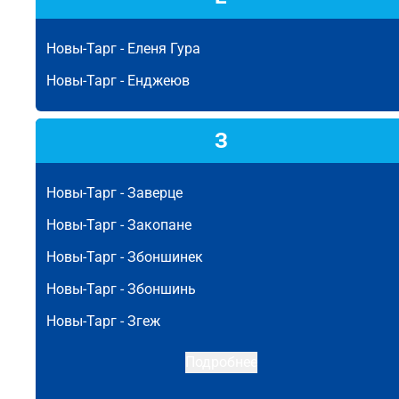
Новы-Тарг -
Еленя Гура
Новы-Тарг -
Енджеюв
З
Новы-Тарг -
Заверце
Новы-Тарг -
Закопане
Новы-Тарг -
Збоншинек
Новы-Тарг -
Збоншинь
Новы-Тарг -
Згеж
Подробнее