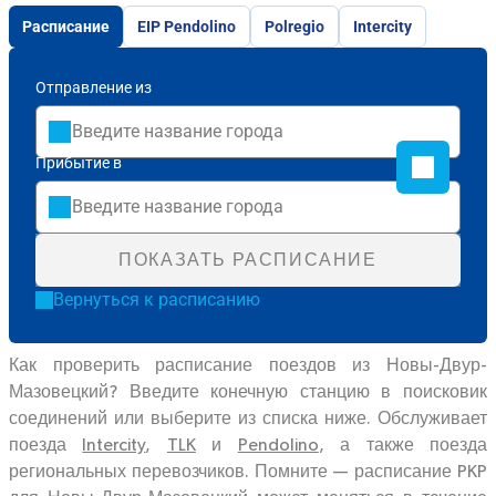
Расписание
EIP Pendolino
Polregio
Intercity
Отправление из
Прибытие в
ПОКАЗАТЬ РАСПИСАНИЕ
Вернуться к расписанию
Как проверить расписание поездов из Новы-Двур-
Мазовецкий? Введите конечную станцию в поисковик
соединений или выберите из списка ниже. Обслуживает
поезда
Intercity
,
TLK
и
Pendolino
, а также поезда
региональных перевозчиков. Помните — расписание PKP