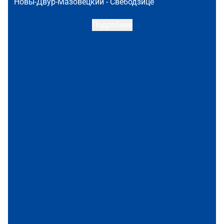
Новы-Двур-Мазовецкий -
Свебодзице
Подробнее