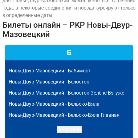
для Новы-Двур-Мазовецкий может меняться в течение
года, а некоторые соединения и поезда курсируют только
в определённые даты.
Билеты онлайн – PKP Новы-Двур-
Мазовецкий
Б
Новы-Двур-Мазовецкий -
Бабимост
Новы-Двур-Мазовецкий -
Белосток
Новы-Двур-Мазовецкий -
Белосток Зелёне Взгуже
Новы-Двур-Мазовецкий -
Бельско-Бяла
Новы-Двур-Мазовецкий -
Бельско-Бяла Главная
Подробнее