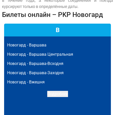
в течение года, а некоторые соединения и поезда
курсируют только в определённые даты.
Билеты онлайн – PKP Новогард
В
Новогард -
Варшава
Новогард -
Варшава Центральная
Новогард -
Варшава-Всходня
Новогард -
Варшава-Заходня
Новогард -
Вжешня
Подробнее