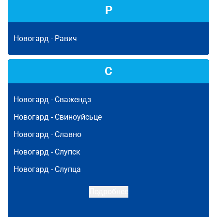
Р
Новогард -
Равич
С
Новогард -
Сважендз
Новогард -
Свиноуйсьце
Новогард -
Славно
Новогард -
Слупск
Новогард -
Слупца
Подробнее