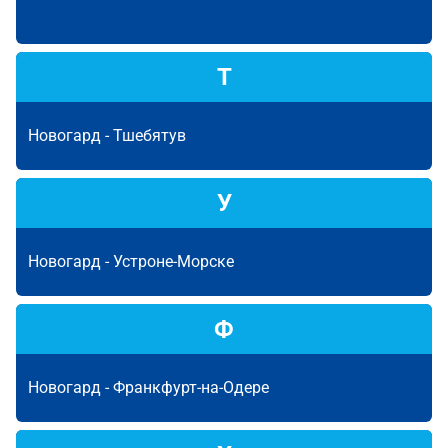
Т
Новогард -
Тшебятув
У
Новогард -
Устроне-Морске
Ф
Новогард -
Франкфурт-на-Одере