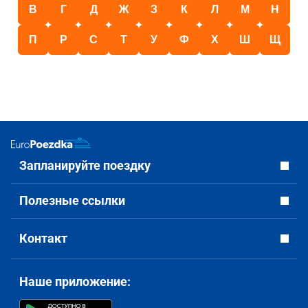
В
Г
Д
Ж
З
К
Л
М
Н
П
Р
С
Т
У
Ф
Х
Ш
Щ
Запланируйте поездку
Полезные ссылки
Контакт
Наше приложение: