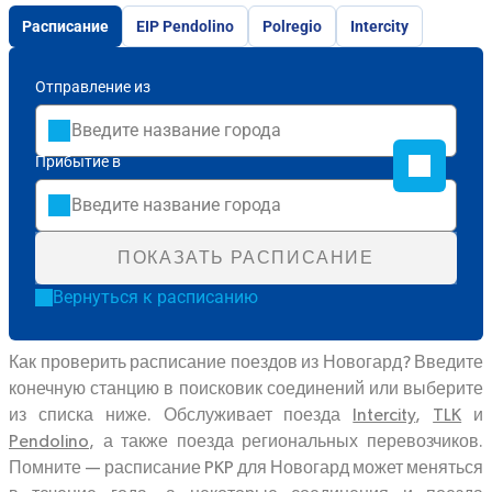
Расписание
EIP Pendolino
Polregio
Intercity
Отправление из
Прибытие в
ПОКАЗАТЬ РАСПИСАНИЕ
Вернуться к расписанию
Как проверить расписание поездов из Новогард? Введите
конечную станцию в поисковик соединений или выберите
из списка ниже. Обслуживает поезда
Intercity
,
TLK
и
Pendolino
, а также поезда региональных перевозчиков.
Помните — расписание PKP для Новогард может меняться