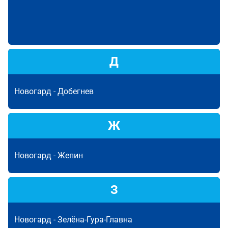
Д
Новогард -
Добегнев
Ж
Новогард -
Жепин
З
Новогард -
Зелёна-Гура-Главна