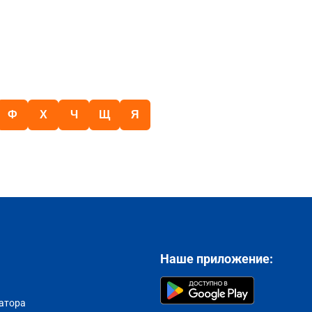
Ф
Х
Ч
Щ
Я
Наше приложение:
атора