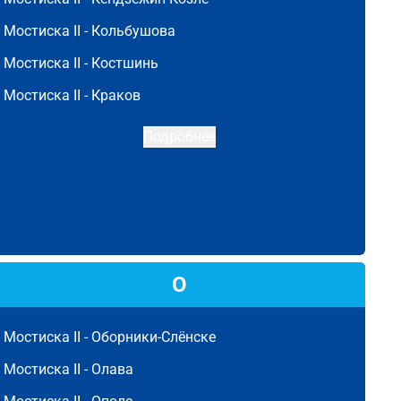
Мостиска II -
Кольбушова
Мостиска II -
Костшинь
Мостиска II -
Краков
Подробнее
О
Мостиска II -
Оборники-Слёнске
Мостиска II -
Олава