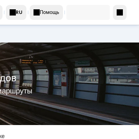
Помощь
RU
здов
 маршруты
же