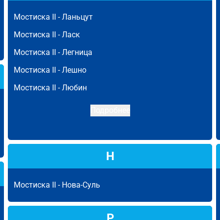
Мостиска II -
Ланьцут
Мостиска II -
Ласк
Мостиска II -
Легница
Мостиска II -
Лешно
Мостиска II -
Любин
Подробнее
Н
Мостиска II -
Нова-Суль
Р