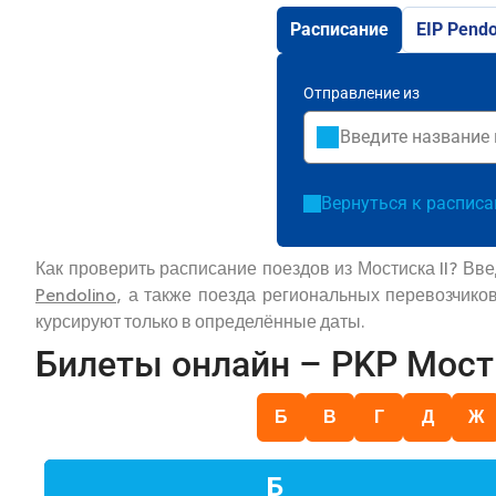
Расписание
EIP Pendo
Отправление из
Вернуться к распис
Как проверить расписание поездов из Мостиска II? Вв
Pendolino
, а также поезда региональных перевозчико
курсируют только в определённые даты.
Билеты онлайн – PKP Мости
Б
В
Г
Д
Ж
Б