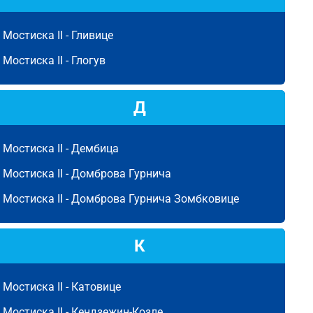
Мостиска II -
Гливице
Мостиска II -
Глогув
Д
Мостиска II -
Дембица
Мостиска II -
Домброва Гурнича
Мостиска II -
Домброва Гурнича Зомбковице
К
Мостиска II -
Катовице
Мостиска II -
Кендзежин-Козле