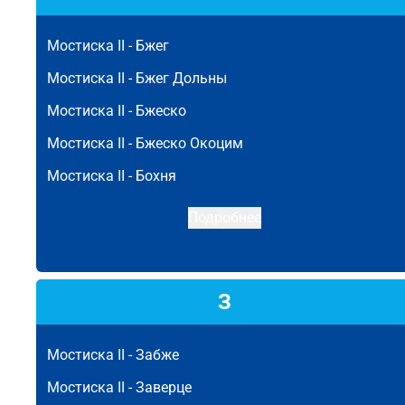
Мостиска II -
Бжег
Мостиска II -
Бжег Дольны
Мостиска II -
Бжеско
Мостиска II -
Бжеско Окоцим
Мостиска II -
Бохня
Подробнее
З
Мостиска II -
Забже
Мостиска II -
Заверце