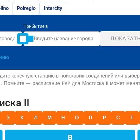
lino
Polregio
Intercity
Прибытие в
ПОКАЗАТ
анию
едите конечную станцию в поисковик соединений или выбе
в. Помните — расписание PKP для Мостиска II может менят
ска II
З
К
Л
М
Н
О
П
Р
С
Т
В