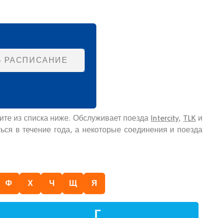
Ь РАСПИСАНИЕ
рите из списка ниже. Обслуживает поезда
Intercity
,
TLK
и
ься в течение года, а некоторые соединения и поезда
Ф
Х
Ч
Щ
Я
Г