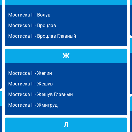
Мостиска II -
Волув
Мостиска II -
Вроцлав
Мостиска II -
Вроцлав Главный
Ж
Мостиска II -
Жепин
Мостиска II -
Жешув
Мостиска II -
Жешув Главный
Мостиска II -
Жмигруд
Л