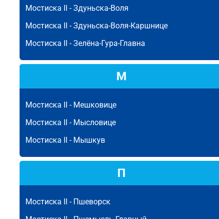
Мостиска II -
Здуньска-Воля
Мостиска II -
Здуньска-Воля-Каршнице
Мостиска II -
Зелёна-Гура-Главна
М
Мостиска II -
Мешковице
Мостиска II -
Мысловице
Мостиска II -
Мышкув
П
Мостиска II -
Пшеворск