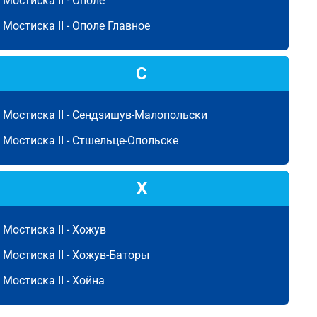
Мостиска II -
Ополе
Мостиска II -
Ополе Главное
С
Мостиска II -
Сендзишув-Малопольски
Мостиска II -
Стшельце-Опольске
Х
Мостиска II -
Хожув
Мостиска II -
Хожув-Баторы
Мостиска II -
Хойна