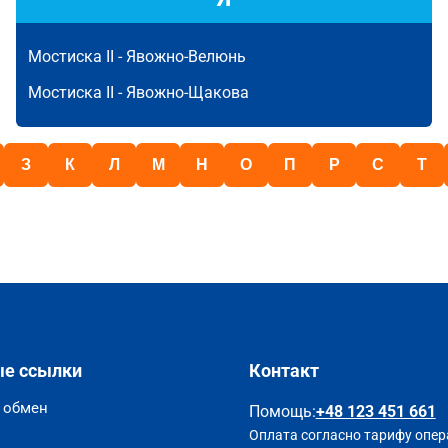
Мостиска II -
Явожно-Велюнь
Мостиска II -
Явожно-Щакова
З
К
Л
М
Н
О
П
Р
С
Т
ые ссылки
Контакт
и обмен
Помощь
:
+48 123 451 661
Оплата согласно тарифу опер