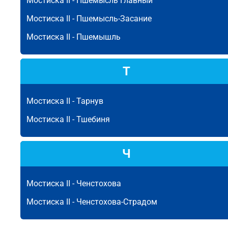
Мостиска II -
Пшемысль Главный
Мостиска II -
Пшемысль-Засание
Мостиска II -
Пшемышль
Т
Мостиска II -
Тарнув
Мостиска II -
Тшебиня
Ч
Мостиска II -
Ченстохова
Мостиска II -
Ченстохова-Страдом