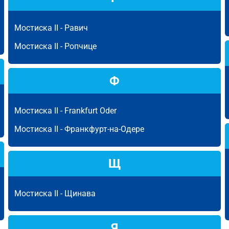
Мостиска II -
Равич
Мостиска II -
Ропчице
Ф
Мостиска II -
Frankfurt Oder
Мостиска II -
Франкфурт-на-Одере
Щ
Мостиска II -
Щинава
Я