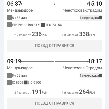
06:37
15:10
Мендзыздрое
Ченстохова-Страдом
8ч 33мин
1 пересадка
EIP Pendolino
8150
TLK
73154
236
338
2-й класс от:
PLN
1-й класс от:
PLN
ПОЕЗД ОТПРАВИЛСЯ
09:19
18:17
Мендзыздрое
Ченстохова-Страдом
8ч 58мин
1 пересадка
IC
8308
EIC
6100
191
264
2-й класс от:
PLN
1-й класс от:
PLN
ПОЕЗД ОТПРАВИЛСЯ