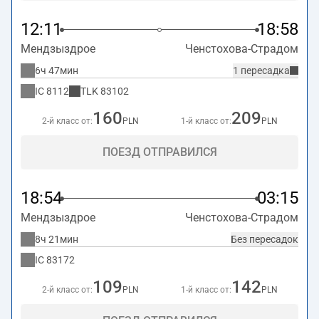
12:11
18:58
Мендзыздрое
Ченстохова-Страдом
6ч 47мин
1 пересадка
IC
8112
TLK
83102
160
209
2-й класс от:
PLN
1-й класс от:
PLN
ПОЕЗД ОТПРАВИЛСЯ
18:54
03:15
Мендзыздрое
Ченстохова-Страдом
8ч 21мин
Без пересадок
IC
83172
109
142
2-й класс от:
PLN
1-й класс от:
PLN