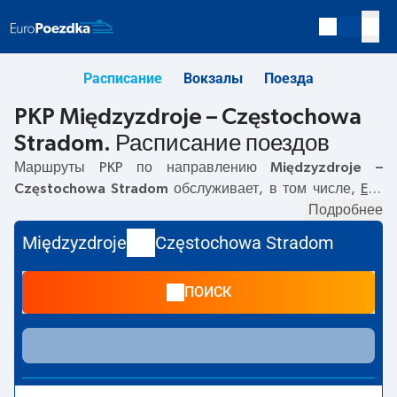
Расписание
Вокзалы
Поезда
PKP Międzyzdroje – Częstochowa
Stradom. Расписание поездов
Маршруты PKP по направлению
Międzyzdroje –
Częstochowa Stradom
обслуживает, в том числе,
EIP
.
Первый поезд отправляется в
06:37
с вокзала PKP
Подробнее
Międzyzdroje. Последний поезд до Częstochowa
Międzyzdroje
Częstochowa Stradom
Stradom отправляется в 21:45. По маршруту
Międzyzdroje
–
Częstochowa Stradom
также курсируют
ПОИСК
другие поезда:
IC Intercity, EIC
- предлагают более
низкую цену билета и, как правило, более долгое время
в пути. Поезд заканчивает маршрут на станции
Częstochowa Stradom.