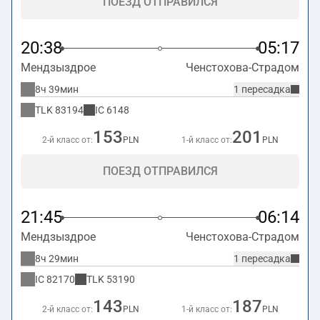
ПОЕЗД ОТПРАВИЛСЯ
20:38
05:17
Мендзыздрое
Ченстохова-Страдом
8ч 39мин
1 пересадка
TLK
83194
IC
6148
153
201
2-й класс от:
PLN
1-й класс от:
PLN
ПОЕЗД ОТПРАВИЛСЯ
21:45
06:14
Мендзыздрое
Ченстохова-Страдом
8ч 29мин
1 пересадка
IC
82170
TLK
53190
143
187
2-й класс от:
PLN
1-й класс от:
PLN