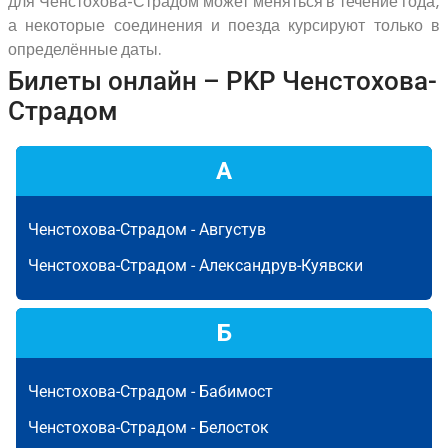
для Ченстохова-Страдом может меняться в течение года,
а некоторые соединения и поезда курсируют только в
определённые даты.
Билеты онлайн – PKP Ченстохова-
Страдом
А
Ченстохова-Страдом -
Августув
Ченстохова-Страдом -
Александрув-Куявски
Б
Ченстохова-Страдом -
Бабимост
Ченстохова-Страдом -
Белосток