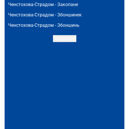
Ченстохова-Страдом -
Закопане
Ченстохова-Страдом -
Збоншинек
Ченстохова-Страдом -
Збоншинь
Подробнее