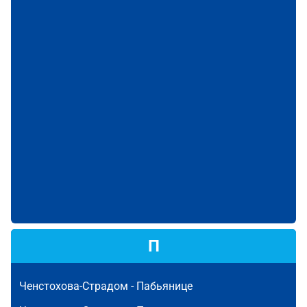
П
Ченстохова-Страдом -
Пабьянице