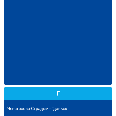
Г
Ченстохова-Страдом -
Гданьск