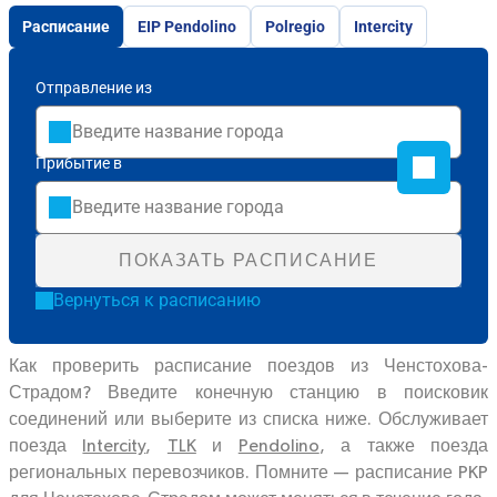
Расписание
EIP Pendolino
Polregio
Intercity
Отправление из
Прибытие в
ПОКАЗАТЬ РАСПИСАНИЕ
Вернуться к расписанию
Как проверить расписание поездов из Ченстохова-
Страдом? Введите конечную станцию в поисковик
соединений или выберите из списка ниже. Обслуживает
поезда
Intercity
,
TLK
и
Pendolino
, а также поезда
региональных перевозчиков. Помните — расписание PKP