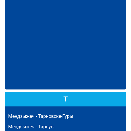
Т
Мендзыжеч -
Тарновске-Гуры
Мендзыжеч -
Тарнув