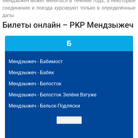
Мендзыжеч может меняться в течение года, а некоторые
соединения и поезда курсируют только в определённые
даты.
Билеты онлайн – PKP Мендзыжеч
Б
Мендзыжеч -
Бабимост
Мендзыжеч -
Бабяк
Мендзыжеч -
Белосток
Мендзыжеч -
Белосток Зелёне Взгуже
Мендзыжеч -
Бельск-Подляски
Подробнее