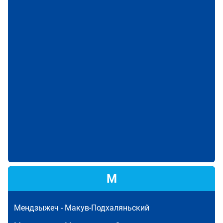
М
Мендзыжеч -
Макув-Подхаляньский