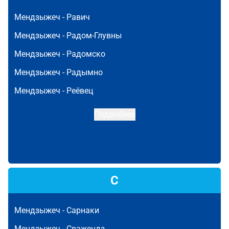
Мендзыжеч -
Равич
Мендзыжеч -
Радом-Глувны
Мендзыжеч -
Радомско
Мендзыжеч -
Радымно
Мендзыжеч -
Реёвец
Подробнее
С
Мендзыжеч -
Сарнаки
Мендзыжеч -
Сважендз