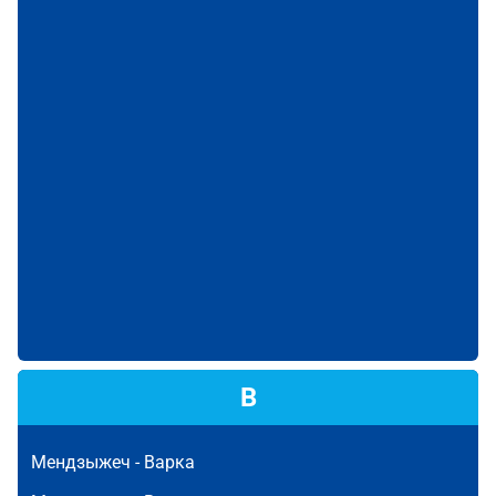
В
Мендзыжеч -
Варка