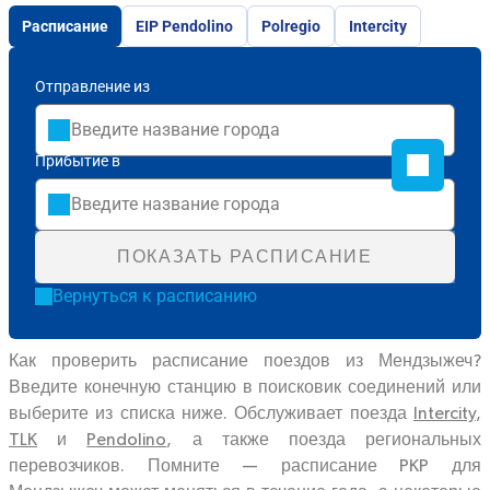
Расписание
EIP Pendolino
Polregio
Intercity
Отправление из
Прибытие в
ПОКАЗАТЬ РАСПИСАНИЕ
Вернуться к расписанию
Как проверить расписание поездов из Мендзыжеч?
Введите конечную станцию в поисковик соединений или
выберите из списка ниже. Обслуживает поезда
Intercity
,
TLK
и
Pendolino
, а также поезда региональных
перевозчиков. Помните — расписание PKP для