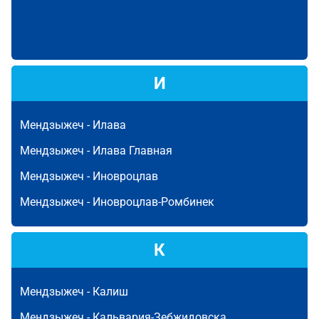
И
Мендзыжеч -
Илава
Мендзыжеч -
Илава Главная
Мендзыжеч -
Иновроцлав
Мендзыжеч -
Иновроцлав-Ромбинек
К
Мендзыжеч -
Калиш
Мендзыжеч -
Кальвария-Зебжидовска