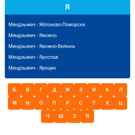
Я
Мендзыжеч -
Яблоново-Поморске
Мендзыжеч -
Явожно
Мендзыжеч -
Явожно-Велюнь
Мендзыжеч -
Ярослав
Мендзыжеч -
Яроцин
Б
В
Г
Д
Ж
З
И
К
Л
М
Н
О
П
Р
С
Т
Х
Ц
Ч
Ш
Э
Я