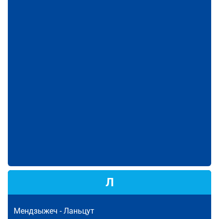
Л
Мендзыжеч -
Ланьцут