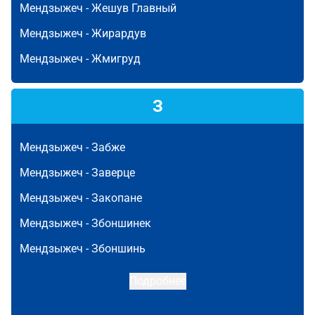
Мендзыжеч -
Жешув Главный
Мендзыжеч -
Жирардув
Мендзыжеч -
Жмигруд
З
Мендзыжеч -
Забже
Мендзыжеч -
Заверце
Мендзыжеч -
Закопане
Мендзыжеч -
Збоншинек
Мендзыжеч -
Збоншинь
Подробнее