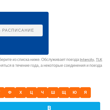
Ь РАСПИСАНИЕ
берите из списка ниже. Обслуживает поезда
Intercity
,
TLK
яться в течение года, а некоторые соединения и поезда
У
Ф
Х
Ц
Ч
Ш
Щ
Ю
Я
В