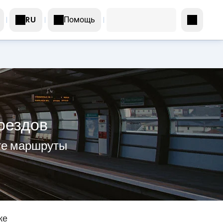
Помощь
RU
оездов
те маршруты
же