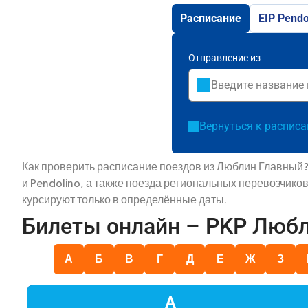
Расписание
EIP Pendo
Отправление из
Вернуться к распис
Как проверить расписание поездов из Люблин Главный?
и
Pendolino
, а также поезда региональных перевозчико
курсируют только в определённые даты.
Билеты онлайн – PKP Люб
А
Б
В
Г
Д
Е
Ж
З
А