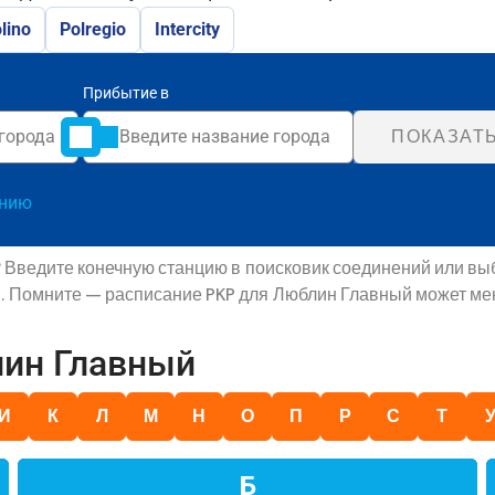
lino
Polregio
Intercity
Прибытие в
ПОКАЗАТ
анию
 Введите конечную станцию в поисковик соединений или вы
в. Помните — расписание PKP для Люблин Главный может мен
лин Главный
И
К
Л
М
Н
О
П
Р
С
Т
Б