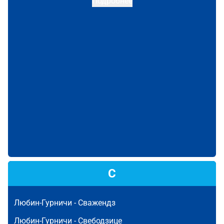
Подробнее
С
Любин-Гурничи -
Сважендз
Любин-Гурничи -
Свебодзице