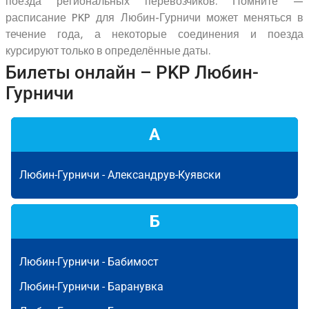
поезда региональных перевозчиков. Помните —
расписание PKP для Любин-Гурничи может меняться в
течение года, а некоторые соединения и поезда
курсируют только в определённые даты.
Билеты онлайн – PKP Любин-
Гурничи
А
Любин-Гурничи -
Александрув-Куявски
Б
Любин-Гурничи -
Бабимост
Любин-Гурничи -
Баранувка