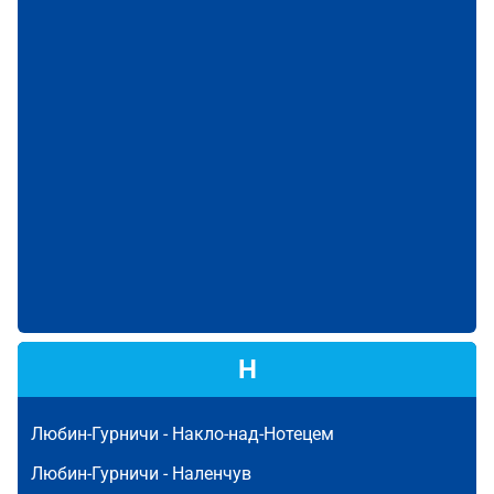
Н
Любин-Гурничи -
Накло-над-Нотецем
Любин-Гурничи -
Наленчув