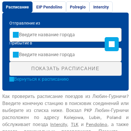
Расписание
EIP Pendolino
Polregio
Intercity
Отправление из
Прибытие в
ПОКАЗАТЬ РАСПИСАНИЕ
Вернуться к расписанию
Как проверить расписание поездов из Любин-Гурничи?
Введите конечную станцию в поисковик соединений или
выберите из списка ниже. Вокзал PKP Любин-Гурничи
расположен по адресу Kolejowa, Lubin, Poland и
обслуживает поезда
Intercity
,
TLK
и
Pendolino
, а также