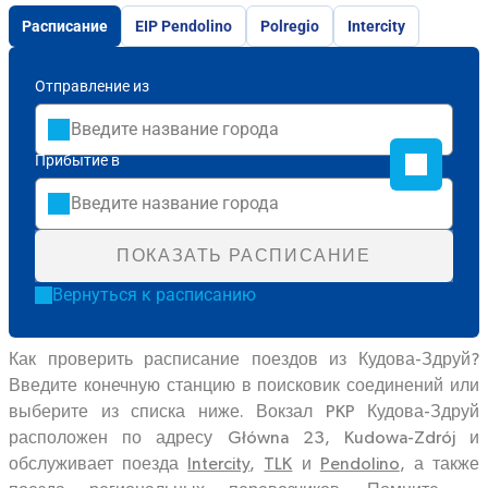
Расписание
EIP Pendolino
Polregio
Intercity
Отправление из
Прибытие в
ПОКАЗАТЬ РАСПИСАНИЕ
Вернуться к расписанию
Как проверить расписание поездов из Кудова-Здруй?
Введите конечную станцию в поисковик соединений или
выберите из списка ниже. Вокзал PKP Кудова-Здруй
расположен по адресу Główna 23, Kudowa-Zdrój и
обслуживает поезда
Intercity
,
TLK
и
Pendolino
, а также