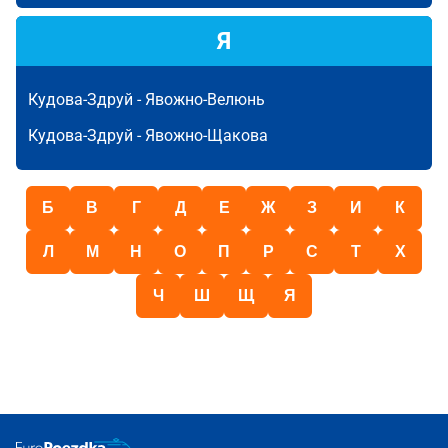
Я
Кудова-Здруй -
Явожно-Велюнь
Кудова-Здруй -
Явожно-Щакова
Б
В
Г
Д
Е
Ж
З
И
К
Л
М
Н
О
П
Р
С
Т
Х
Ч
Ш
Щ
Я