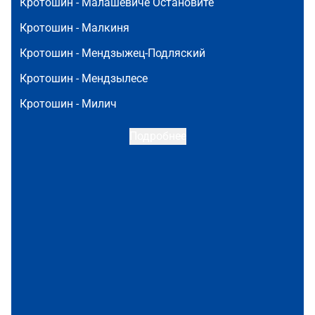
Кротошин -
Малашевиче Остановите
Кротошин -
Малкиня
Кротошин -
Мендзыжец-Подляский
Кротошин -
Мендзылесе
Кротошин -
Милич
Подробнее