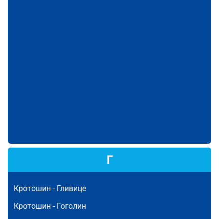
Г
Кротошин -
Гливице
Кротошин -
Гоголин