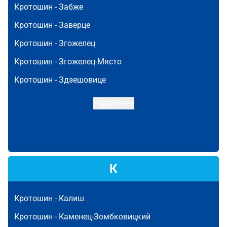
Кротошин -
Забже
Кротошин -
Заверце
Кротошин -
Згожелец
Кротошин -
Згожелец-Място
Кротошин -
Здзешовице
Подробнее
К
Кротошин -
Калиш
Кротошин -
Каменец-Зомбковицкий