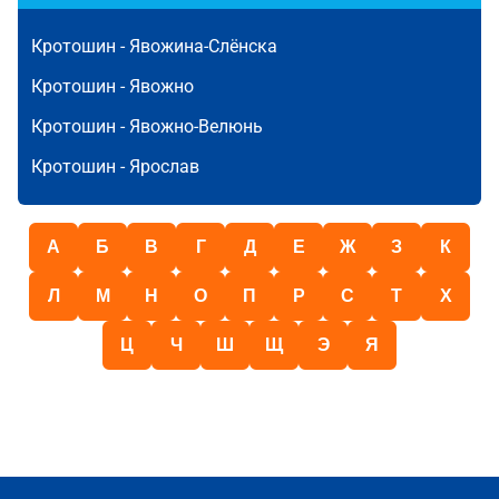
Кротошин -
Явожина-Слёнска
Кротошин -
Явожно
Кротошин -
Явожно-Велюнь
Кротошин -
Ярослав
А
Б
В
Г
Д
Е
Ж
З
К
Л
М
Н
О
П
Р
С
Т
Х
Ц
Ч
Ш
Щ
Э
Я