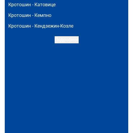
Кротошин -
Катовице
Кротошин -
Кемпно
Кротошин -
Кендзежин-Козле
Подробнее