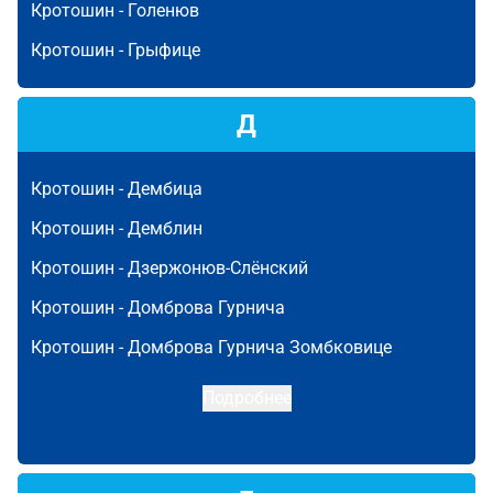
Кротошин -
Голенюв
Кротошин -
Грыфице
Д
Кротошин -
Дембица
Кротошин -
Демблин
Кротошин -
Дзержонюв-Слёнский
Кротошин -
Домброва Гурнича
Кротошин -
Домброва Гурнича Зомбковице
Подробнее