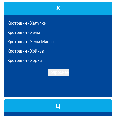
Х
Кротошин -
Халупки
Кротошин -
Хелм
Кротошин -
Хелм-Място
Кротошин -
Хойнув
Кротошин -
Хорка
Подробнее
Ц