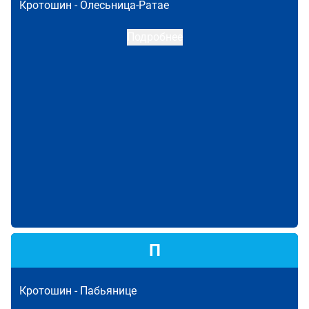
Кротошин -
Олесьница-Ратае
Подробнее
П
Кротошин -
Пабьянице