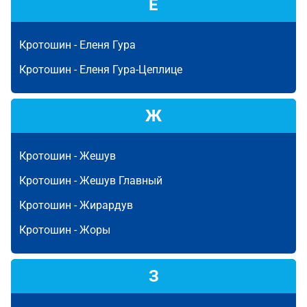
Е
Кротошин -
Еленя Гура
Кротошин -
Еленя Гура-Цеплице
Ж
Кротошин -
Жешув
Кротошин -
Жешув Главный
Кротошин -
Жирардув
Кротошин -
Жоры
З