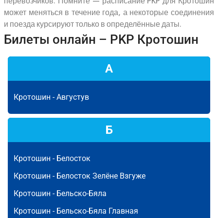
перевозчиков. Помните — расписание PKP для Кротошин
может меняться в течение года, а некоторые соединения
и поезда курсируют только в определённые даты.
Билеты онлайн – PKP Кротошин
А
Кротошин -
Августув
Б
Кротошин -
Белосток
Кротошин -
Белосток Зелёне Взгуже
Кротошин -
Бельско-Бяла
Кротошин -
Бельско-Бяла Главная