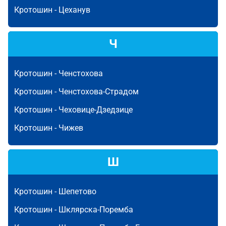
Кротошин -
Цеханув
Ч
Кротошин -
Ченстохова
Кротошин -
Ченстохова-Страдом
Кротошин -
Чеховице-Дзедзице
Кротошин -
Чижев
Ш
Кротошин -
Шепетово
Кротошин -
Шклярска-Поремба