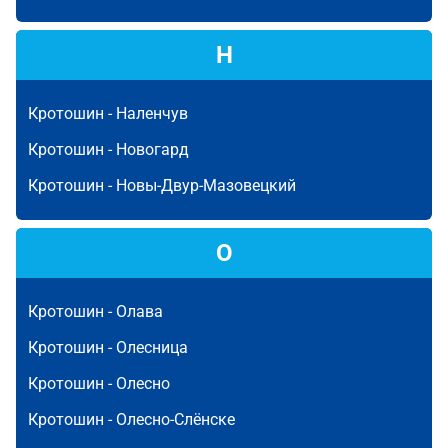
Н
Кротошин -
Наленчув
Кротошин -
Новогард
Кротошин -
Новы-Двур-Мазовецкий
О
Кротошин -
Олава
Кротошин -
Олесница
Кротошин -
Олесно
Кротошин -
Олесно-Слёнске