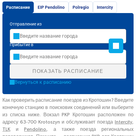
Расписание
EIP Pendolino
Polregio
Intercity
Отправление из
Прибытие в
ПОКАЗАТЬ РАСПИСАНИЕ
Вернуться к расписанию
Как проверить расписание поездов из Кротошин? Введите
конечную станцию в поисковик соединений или выберите
из списка ниже. Вокзал PKP Кротошин расположен по
адресу 63-700 Krotoszyn и обслуживает поезда
Intercity
,
TLK
и
Pendolino
, а также поезда региональных