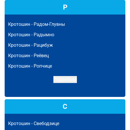
Р
Кротошин -
Радом-Глувны
Кротошин -
Радымно
Кротошин -
Рацибуж
Кротошин -
Реёвец
Кротошин -
Ропчице
Подробнее
С
Кротошин -
Свебодзице