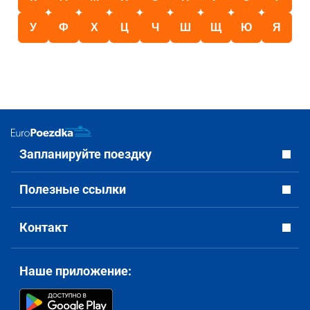
У
Ф
Х
Ц
Ч
Ш
Щ
Ю
Я
Запланируйте поездку
Полезные ссылки
Контакт
Наше приложение: