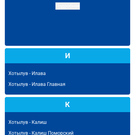
Подробнее
И
Хотылув -
Илава
Хотылув -
Илава Главная
К
Хотылув -
Калиш
Хотылув -
Калиш Поморский