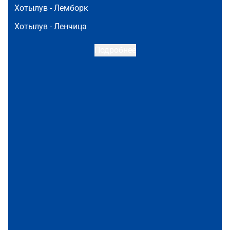
Хотылув -
Лемборк
Хотылув -
Ленчица
Подробнее