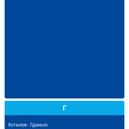
Г
Хотылув -
Гданьск