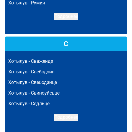
Хотылув -
Румия
Подробнее
С
Хотылув -
Сважендз
Хотылув -
Свебодзин
Хотылув -
Свебодзице
Хотылув -
Свиноуйсьце
Хотылув -
Седльце
Подробнее