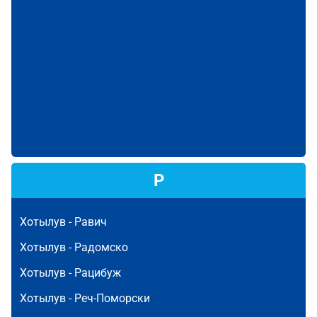
Р
Хотылув -
Равич
Хотылув -
Радомско
Хотылув -
Рацибуж
Хотылув -
Реч-Поморски