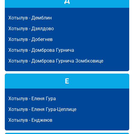
Д
Хотылув -
Демблин
Хотылув -
Дзялдово
Хотылув -
Добегнев
Хотылув -
Домброва Гурнича
Хотылув -
Домброва Гурнича Зомбковице
Е
Хотылув -
Еленя Гура
Хотылув -
Еленя Гура-Цеплице
Хотылув -
Енджеюв