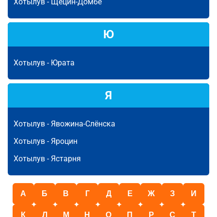
Хотылув -
Щецин-Домбе
Ю
Хотылув -
Юрата
Я
Хотылув -
Явожина-Слёнска
Хотылув -
Яроцин
Хотылув -
Ястарня
А
Б
В
Г
Д
Е
Ж
З
И
К
Л
М
Н
О
П
Р
С
Т