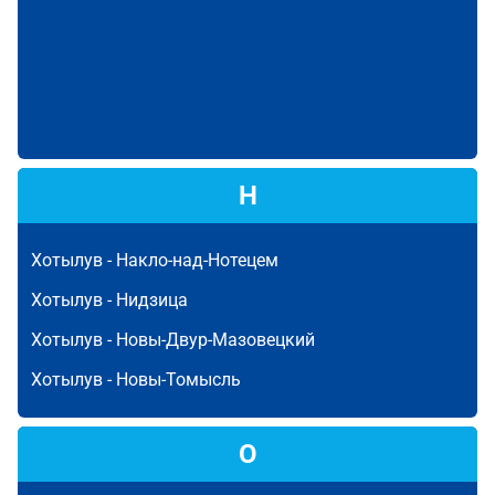
Н
Хотылув -
Накло-над-Нотецем
Хотылув -
Нидзица
Хотылув -
Новы-Двур-Мазовецкий
Хотылув -
Новы-Томысль
О