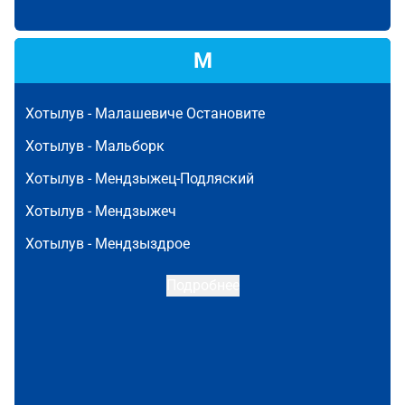
М
Хотылув -
Малашевиче Остановите
Хотылув -
Мальборк
Хотылув -
Мендзыжец-Подляский
Хотылув -
Мендзыжеч
Хотылув -
Мендзыздрое
Подробнее