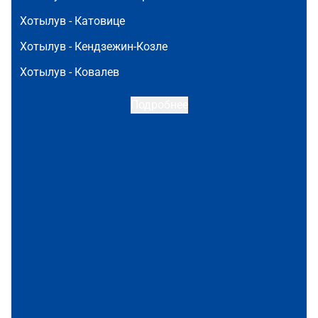
Хотылув -
Катовице
Хотылув -
Кендзежин-Козле
Хотылув -
Ковалев
Подробнее