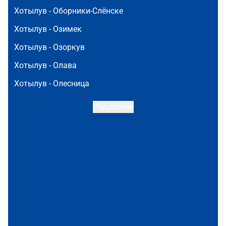
Хотылув -
Оборники-Слёнске
Хотылув -
Озимек
Хотылув -
Озоркув
Хотылув -
Олава
Хотылув -
Олесница
Подробнее