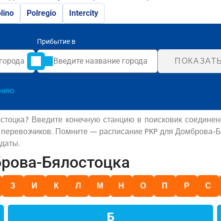
lino
Polregio
Intercity
Прибытие в
ПОКАЗАТ
анию
стоцка? Введите конечную станцию в поисковик соединен
х перевозчиков. Помните — расписание PKP для Домброва-Б
 даты.
брова-Бялостоцка
З
И
К
Л
М
Н
О
П
Р
С
Б