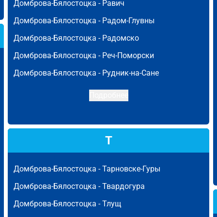
Домброва-Бялостоцка -
Равич
Домброва-Бялостоцка -
Радом-Глувны
Домброва-Бялостоцка -
Радомско
Домброва-Бялостоцка -
Реч-Поморски
Домброва-Бялостоцка -
Рудник-на-Сане
Подробнее
Т
Домброва-Бялостоцка -
Тарновске-Гуры
Домброва-Бялостоцка -
Твардогура
Домброва-Бялостоцка -
Тлущ