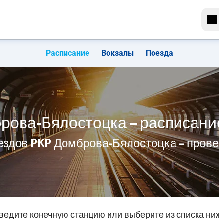
Расписание
Вокзалы
Поезда
рова-Бялостоцка – расписани
ездов PKP Домброва-Бялостоцка – пров
ведите конечную станцию или выберите из списка ни