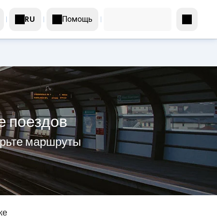
Помощь
RU
е поездов
ерьте маршруты
же