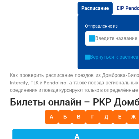
Расписание
EIP Pendo
Отправление из
Вернуться к распис
Как проверить расписание поездов из Домброва-Бяло
Intercity
,
TLK
и
Pendolino
, а также поезда региональны
соединения и поезда курсируют только в определённые
Билеты онлайн – PKP Дом
А
Б
В
Г
Д
Е
Ж
А