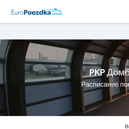
PKP Домб
Расписание по
В