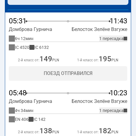
05:31
11:43
Домброва Гурнича
Белосток Зелёне Взгуже
6ч 12мин
1 пересадка
IC
4520
IC
6132
149
195
2-й класс от:
PLN
1-й класс от:
PLN
ПОЕЗД ОТПРАВИЛСЯ
05:48
10:23
Домброва Гурнича
Белосток Зелёне Взгуже
4ч 34мин
1 пересадка
EN
406
IC
142
138
182
2-й класс от:
PLN
1-й класс от:
PLN