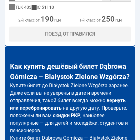
TLK
403
IC
51110
190
250
2-й класс от:
PLN
1-й класс от:
PLN
ПОЕЗД ОТПРАВИЛСЯ
Как купить дешёвый билет Dąbrowa
Górnicza – Białystok Zielone Wzgórza?
Купите билет до Białystok Zielone Wzgórza заранее.
Даже если вы не уверены в дате и времени
отправления, такой билет всегда можно
вернуть
или перебронировать
на другую дату. Проверьте,
положены ли вам
скидки PKP
; наиболее
популярные — для детей и молодёжи, студентов и
пенсионеров.
Купите билет Dąbrowa Górnicza — Białystok Zielone