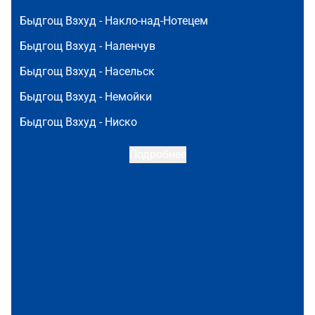
Быдгощ Взхуд -
Накло-над-Нотецем
Быдгощ Взхуд -
Наленчув
Быдгощ Взхуд -
Насельск
Быдгощ Взхуд -
Немойки
Быдгощ Взхуд -
Ниско
Подробнее