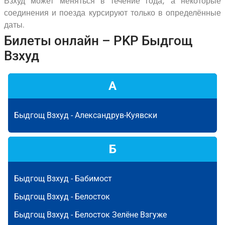
Взхуд может меняться в течение года, а некоторые
соединения и поезда курсируют только в определённые
даты.
Билеты онлайн – PKP Быдгощ
Взхуд
А
Быдгощ Взхуд -
Александрув-Куявски
Б
Быдгощ Взхуд -
Бабимост
Быдгощ Взхуд -
Белосток
Быдгощ Взхуд -
Белосток Зелёне Взгуже