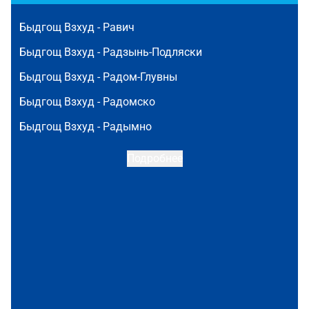
Быдгощ Взхуд -
Равич
Быдгощ Взхуд -
Радзынь-Подляски
Быдгощ Взхуд -
Радом-Глувны
Быдгощ Взхуд -
Радомско
Быдгощ Взхуд -
Радымно
Подробнее