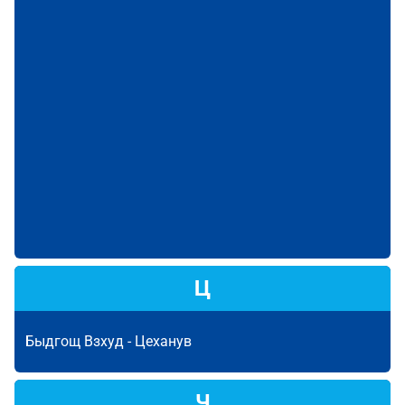
Ц
Быдгощ Взхуд -
Цеханув
Ч