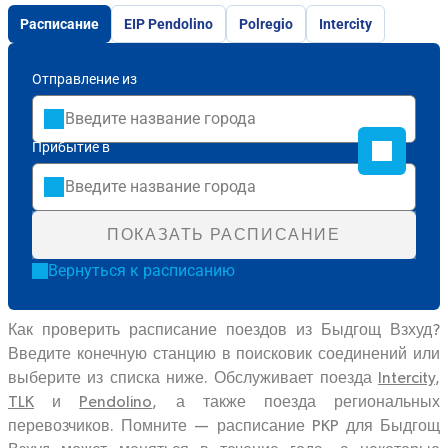
Расписание
EIP Pendolino
Polregio
Intercity
Отправление из
Прибытие в
ПОКАЗАТЬ РАСПИСАНИЕ
Вернуться к расписанию
Как проверить расписание поездов из Быдгощ Взхуд?
Введите конечную станцию в поисковик соединений или
выберите из списка ниже. Обслуживает поезда
Intercity
,
TLK
и
Pendolino
, а также поезда региональных
перевозчиков. Помните — расписание PKP для Быдгощ