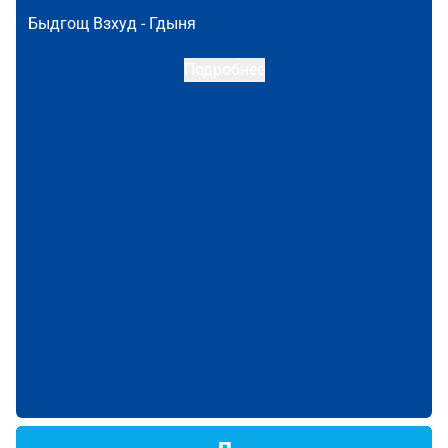
Быдгощ Взхуд -
Гдыня
Подробнее