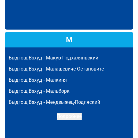
М
Быдгощ Взхуд -
Макув-Подхаляньский
Быдгощ Взхуд -
Малашевиче Остановите
Быдгощ Взхуд -
Малкиня
Быдгощ Взхуд -
Мальборк
Быдгощ Взхуд -
Мендзыжец-Подляский
Подробнее