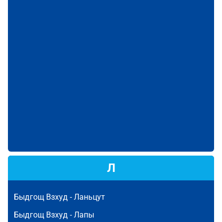
Л
Быдгощ Взхуд -
Ланьцут
Быдгощ Взхуд -
Лапы