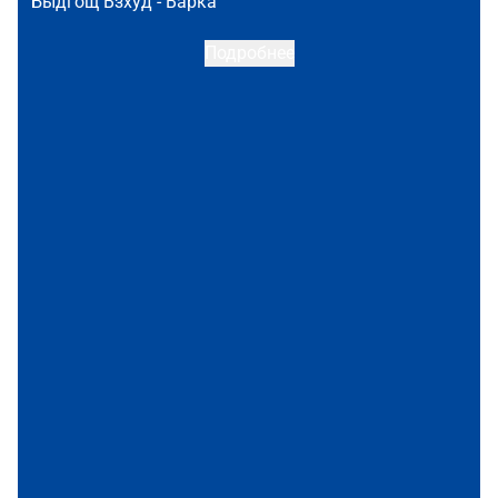
Быдгощ Взхуд -
Варка
Подробнее