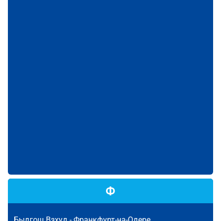
Ф
Быдгощ Взхуд -
Франкфурт-на-Одере