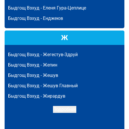
Быдгощ Взхуд -
Еленя Гура-Цеплице
Быдгощ Взхуд -
Енджеюв
Ж
Быдгощ Взхуд -
Жегестув-Здруй
Быдгощ Взхуд -
Жепин
Быдгощ Взхуд -
Жешув
Быдгощ Взхуд -
Жешув Главный
Быдгощ Взхуд -
Жирардув
Подробнее