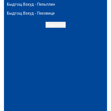
Быдгощ Взхуд -
Пельплин
Быдгощ Взхуд -
Пеховице
Подробнее