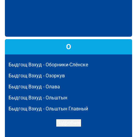
О
Быдгощ Взхуд -
Оборники-Слёнске
Быдгощ Взхуд -
Озоркув
Быдгощ Взхуд -
Олава
Быдгощ Взхуд -
Ольштын
Быдгощ Взхуд -
Ольштын Главный
Подробнее