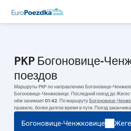
PKP Богоновице-Ченж
поездов
Маршруты PKP по направлению
Богоновице-Ченжков
Богоновице-Ченжковице. Последний поезд до Жегест
нём занимает
01:42
. По маршруту
Богоновице-Ченжк
правило, более долгое время в пути. Поезд заканчив
Богоновице-Ченжковице
Жеге