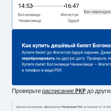
14:52
16:47
Без пересадок
Богоновице-
Жегестув-
Ченжковице
Здруй
Как купить дешёвый билет Богон
Купите билет до Жегестув-Здруй заранее. Даже
перебронировать
на другую дату. Проверьте, 
Купите билет Богоновице-Ченжковице — Жегес
и телефон в виде PDF.
Проверьте
расписание PKP
до други
Данные расписания: официальное
Расписание PLK
, актуальное на
14 июн