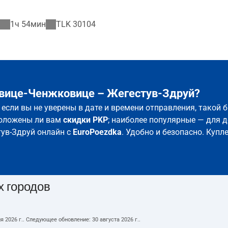
1ч 54мин
TLK
30104
овице-Ченжковице – Жегестув-Здруй?
 если вы не уверены в дате и времени отправления, такой
положены ли вам
скидки PKP
; наиболее популярные — для д
тув-Здруй онлайн с
EuroPoezdka
. Удобно и безопасно. Куп
х городов
я 2026 г.
. Следующее обновление:
30 августа 2026 г.
.