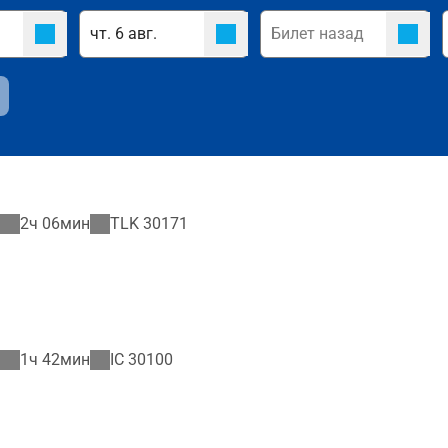
2ч 06мин
TLK
30171
1ч 42мин
IC
30100