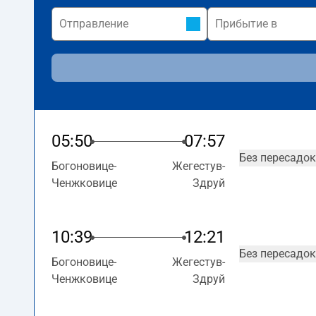
05:50
07:57
Без пересадок
Богоновице-
Жегестув-
Ченжковице
Здруй
10:39
12:21
Без пересадок
Богоновице-
Жегестув-
Ченжковице
Здруй