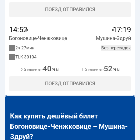
ПОЕЗД ОТПРАВИЛСЯ
14:52
17:19
Богоновице-Ченжковице
Мушина-Здруй
2ч 27мин
Без пересадок
TLK
30104
40
52
2-й класс от:
PLN
1-й класс от:
PLN
ПОЕЗД ОТПРАВИЛСЯ
Как купить дешёвый билет
Богоновице-Ченжковице – Мушина-
Здруй?