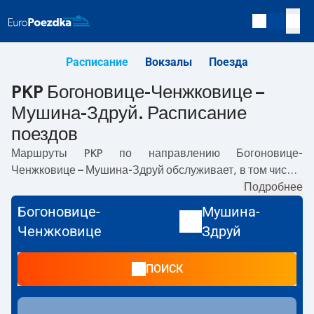
Расписание
Вокзалы
Поезда
PKP Богоновице-Ченжковице –
Мушина-Здруй. Расписание
поездов
Маршруты PKP по направлению
Богоновице-
Ченжковице – Мушина-Здруй
обслуживает, в том числе,
TLK
. Первый прямой поезд отправляется в
Подробнее
05:50
с
вокзала PKP Богоновице-Ченжковице. Последний поезд
Богоновице-
Мушина-
до Мушина-Здруй отправляется в 14:52. Самое
Ченжковице
Здруй
быстрое путешествие предлагает прямой поезд
MALINOWSKI
. Поездка на нём занимает
02:14
. По
ПОИСК
маршруту
Богоновице-Ченжковице
–
Мушина-Здруй
также курсируют другие поезда:
IC Intercity
-
предлагают более низкую цену билета и, как правило,