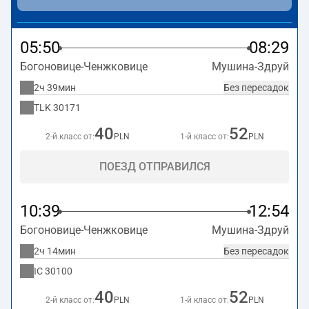
более долгое время в пути. Поезд заканчивает маршрут
на станции Мушина-Здруй.
05:50
08:29
Богоновице-Ченжковице
Мушина-Здруй
2ч 39мин
Без пересадок
TLK
30171
40
52
2-й класс от:
PLN
1-й класс от:
PLN
ПОЕЗД ОТПРАВИЛСЯ
10:39
12:54
Богоновице-Ченжковице
Мушина-Здруй
2ч 14мин
Без пересадок
IC
30100
40
52
2-й класс от:
PLN
1-й класс от:
PLN