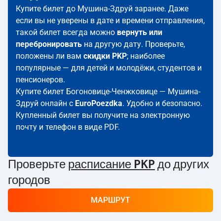
Купите билет до Мушина-Здруй заранее. Даже
если вы не уверены в дате и времени отправления,
такой билет всегда можно
вернуть или
перебронировать
на другую дату. Проверьте,
положены ли вам
скидки PKP
; наиболее
популярные — для детей и молодёжи, студентов и
пенсионеров.
Купите билет Богоновице-Ченжковице — Мушина-
Здруй онлайн с
EuroPoezdka
. Удобно и безопасно.
Купленный билет вы получите на электронную
почту и телефон в виде PDF.
Проверьте
расписание PKP
до других
городов
МАРШРУТ